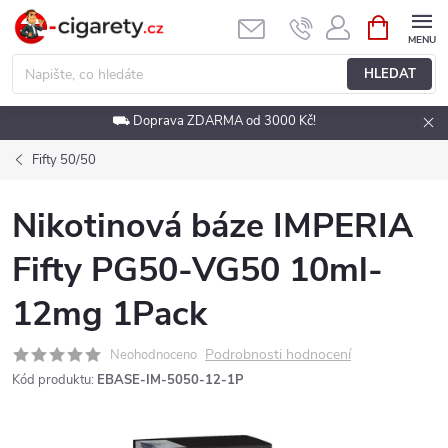
Přejít
NÁKUPNÍ
KOŠÍK
na
obsah
HLEDAT
⛟ Doprava ZDARMA od 3000 Kč!
Fifty 50/50
Nikotinová báze IMPERIA
Fifty PG50-VG50 10ml-
12mg 1Pack
Podrobnosti hodnocení
Neohodnoceno
Kód produktu:
EBASE-IM-5050-12-1P