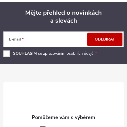
Mějte přehled o novinkách
a slevách
Z
á
E-mail
ODEBÍRAT
p
SOUHLASÍM
se zpracováním
osobních údajů
.
a
t
í