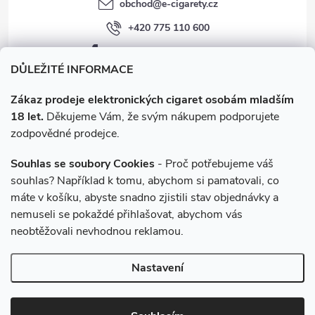
obchod
@
e-cigarety.cz
+420 775 110 600
facebook.com/e-cigarety.cz
DŮLEŽITÉ INFORMACE
Zákaz prodeje elektronických cigaret osobám mladším
18 let.
Děkujeme Vám, že svým nákupem podporujete
zodpovědné prodejce.
Souhlas se soubory Cookies
- Proč potřebujeme váš
souhlas? Například k tomu, abychom si pamatovali, co
máte v košíku, abyste snadno zjistili stav objednávky a
Instagram
nemuseli se pokaždé přihlašovat, abychom vás
neobtěžovali nevhodnou reklamou.
Copyright 2026
e-cigarety.cz
. Všechna práva vyhrazena.
Upravit
Nastavení
nastavení cookies
Vytvořil Shoptet