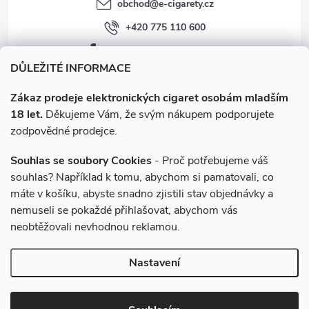
obchod
@
e-cigarety.cz
+420 775 110 600
facebook.com/e-cigarety.cz
DŮLEŽITÉ INFORMACE
Zákaz prodeje elektronických cigaret osobám mladším
18 let.
Děkujeme Vám, že svým nákupem podporujete
zodpovědné prodejce.
Souhlas se soubory Cookies
- Proč potřebujeme váš
souhlas? Například k tomu, abychom si pamatovali, co
máte v košíku, abyste snadno zjistili stav objednávky a
Instagram
nemuseli se pokaždé přihlašovat, abychom vás
neobtěžovali nevhodnou reklamou.
Copyright 2026
e-cigarety.cz
. Všechna práva vyhrazena.
Upravit
Nastavení
nastavení cookies
Vytvořil Shoptet