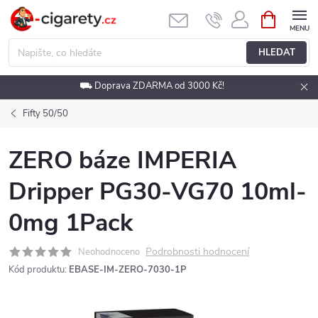
Přejít
NÁKUPNÍ
KOŠÍK
na
obsah
HLEDAT
⛟ Doprava ZDARMA od 3000 Kč!
Fifty 50/50
ZERO báze IMPERIA
Dripper PG30-VG70 10ml-
0mg 1Pack
Podrobnosti hodnocení
Neohodnoceno
Kód produktu:
EBASE-IM-ZERO-7030-1P