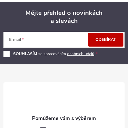
Mějte přehled o novinkách
a slevách
Z
á
E-mail
ODEBÍRAT
p
SOUHLASÍM
se zpracováním
osobních údajů
.
a
t
í