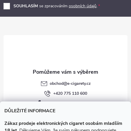
p
SOUHLASÍM
se zpracováním
osobních údajů
.
a
t
í
obchod
@
e-cigarety.cz
+420 775 110 600
facebook.com/e-cigarety.cz
DŮLEŽITÉ INFORMACE
Zákaz prodeje elektronických cigaret osobám mladším
18 let.
Děkujeme Vám, že svým nákupem podporujete