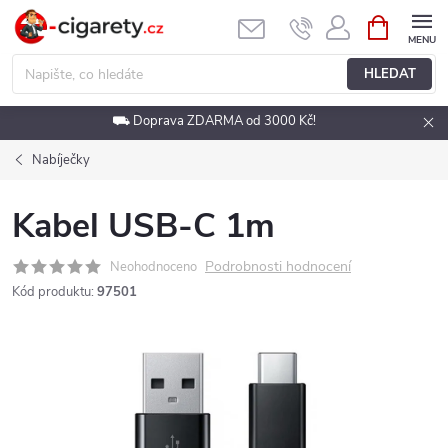
Přejít
NÁKUPNÍ
KOŠÍK
na
obsah
HLEDAT
⛟ Doprava ZDARMA od 3000 Kč!
Nabíječky
Kabel USB-C 1m
Podrobnosti hodnocení
Neohodnoceno
Kód produktu:
97501