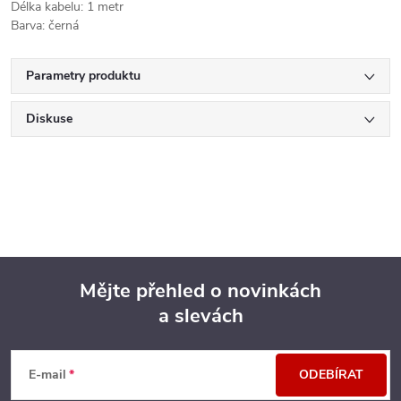
Délka kabelu: 1 metr
Barva: černá
Parametry produktu
Diskuse
Mějte přehled o novinkách
a slevách
Z
á
E-mail
ODEBÍRAT