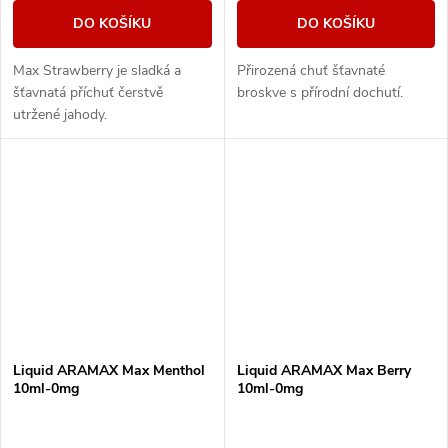
DO KOŠÍKU
DO KOŠÍKU
Max Strawberry je sladká a
Přirozená chuť šťavnaté
šťavnatá příchuť čerstvě
broskve s přírodní dochutí.
utržené jahody.
Liquid ARAMAX Max Menthol
Liquid ARAMAX Max Berry
10ml-0mg
10ml-0mg