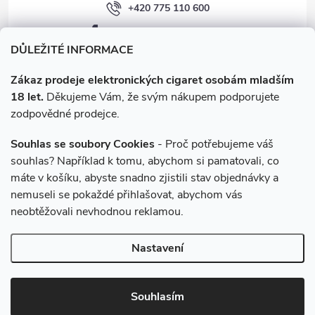
+420 775 110 600
p
facebook.com/e-cigarety.cz
i
DŮLEŽITÉ INFORMACE
s
Zákaz prodeje elektronických cigaret osobám mladším
18 let.
Děkujeme Vám, že svým nákupem podporujete
u
zodpovědné prodejce.
Souhlas se soubory Cookies
- Proč potřebujeme váš
souhlas? Například k tomu, abychom si pamatovali, co
máte v košíku, abyste snadno zjistili stav objednávky a
Instagram
nemuseli se pokaždé přihlašovat, abychom vás
neobtěžovali nevhodnou reklamou.
Copyright 2026
e-cigarety.cz
. Všechna práva vyhrazena.
Upravit
Nastavení
nastavení cookies
Vytvořil Shoptet
Souhlasím