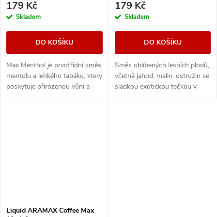
179 Kč
179 Kč
Skladem
Skladem
DO KOŠÍKU
DO KOŠÍKU
Max Menthol je prvotřídní směs
Směs oblíbených lesních plodů,
mentolu a lehkého tabáku, který
včetně jahod, malin, ostružin se
poskytuje přirozenou vůni a
sladkou exotickou tečkou v
maximální osvěžení.
podobě manga.
Liquid ARAMAX Coffee Max