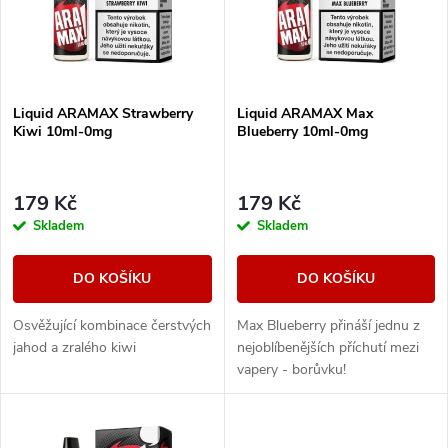
p
n
i
í
s
Liquid ARAMAX Strawberry
Liquid ARAMAX Max
p
Kiwi 10ml-0mg
Blueberry 10ml-0mg
p
r
r
179 Kč
179 Kč
o
Skladem
Skladem
o
d
DO KOŠÍKU
DO KOŠÍKU
d
u
Osvěžující kombinace čerstvých
Max Blueberry přináší jednu z
u
jahod a zralého kiwi
nejoblíbenějších příchutí mezi
k
vapery - borůvku!
k
t