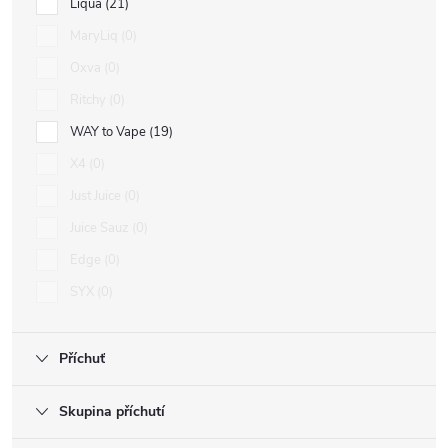
Liqua
21
MaryLiq
0
Oxva
0
Ritchy
0
WAY to Vape
19
X4
0
Just Juice
0
Juice Sauz
0
Edge
0
SYX
0
Příchuť
Skupina příchutí