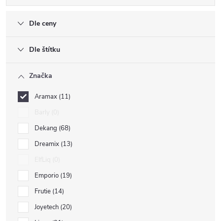
Dle ceny
Dle štítku
Značka
Aramax
11
Barly
0
Dekang
68
Dreamix
13
ElfLiq
0
Emporio
19
Frutie
14
Joyetech
20