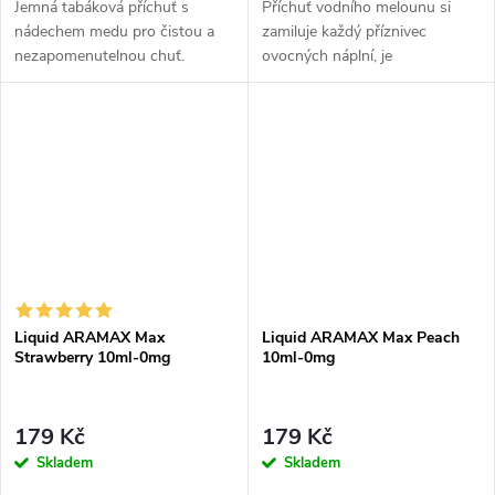
Jemná tabáková příchuť s
Příchuť vodního melounu si
nádechem medu pro čistou a
zamiluje každý příznivec
nezapomenutelnou chuť.
ovocných náplní, je
charakteristický svou svěžestí.
Liquid ARAMAX Max
Liquid ARAMAX Max Peach
Strawberry 10ml-0mg
10ml-0mg
179 Kč
179 Kč
Skladem
Skladem