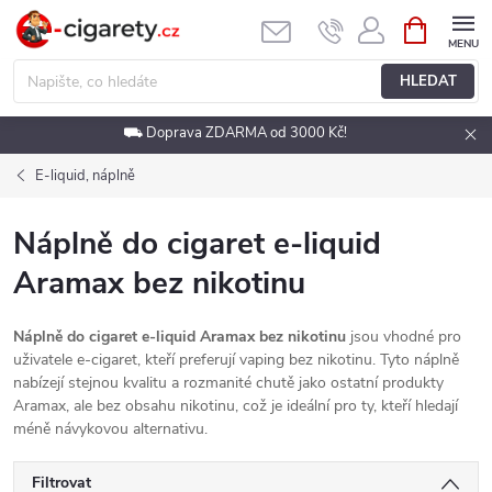
Přejít
NÁKUPNÍ
KOŠÍK
na
obsah
HLEDAT
⛟ Doprava ZDARMA od 3000 Kč!
E-liquid, náplně
Náplně do cigaret e-liquid
Aramax bez nikotinu
Náplně do cigaret e-liquid Aramax bez nikotinu
jsou vhodné pro
uživatele e-cigaret, kteří preferují vaping bez nikotinu. Tyto náplně
nabízejí stejnou kvalitu a rozmanité chutě jako ostatní produkty
Aramax, ale bez obsahu nikotinu, což je ideální pro ty, kteří hledají
méně návykovou alternativu.
Filtrovat