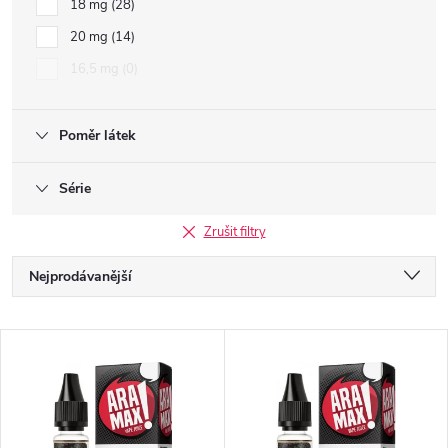
18 mg
28
20 mg
14
16,5 mg
0
Poměr látek
Série
Zrušit filtry
Ř
Nejprodávanější
a
Doporučujeme
V
Nejlevnější
z
ý
Nejdražší
e
Abecedně