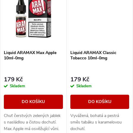
t
ů
ů
Liquid ARAMAX Max Apple
Liquid ARAMAX Classic
10ml-0mg
Tobacco 10ml-0mg
179 Kč
179 Kč
Skladem
Skladem
DO KOŠÍKU
DO KOŠÍKU
Chuť čerstvých zelených jablek
Vyvážená, bohatá a pestrá
s nasládlou a čistou dochutí.
směs tabáku s karamelovou
Max Apple má osvěžující vůni.
dochutí.