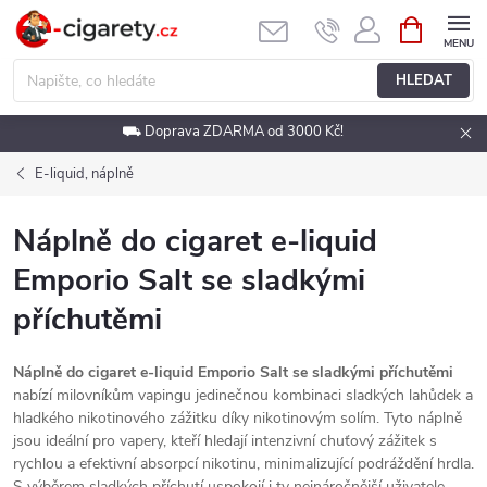
Přejít
NÁKUPNÍ
KOŠÍK
na
obsah
HLEDAT
⛟ Doprava ZDARMA od 3000 Kč!
E-liquid, náplně
Náplně do cigaret e-liquid
Emporio Salt se sladkými
příchutěmi
Náplně do cigaret e-liquid Emporio Salt se sladkými příchutěmi
nabízí milovníkům vapingu jedinečnou kombinaci sladkých lahůdek a
hladkého nikotinového zážitku díky nikotinovým solím. Tyto náplně
jsou ideální pro vapery, kteří hledají intenzivní chuťový zážitek s
rychlou a efektivní absorpcí nikotinu, minimalizující podráždění hrdla.
S výběrem sladkých příchutí uspokojí i ty nejnáročnější uživatele.