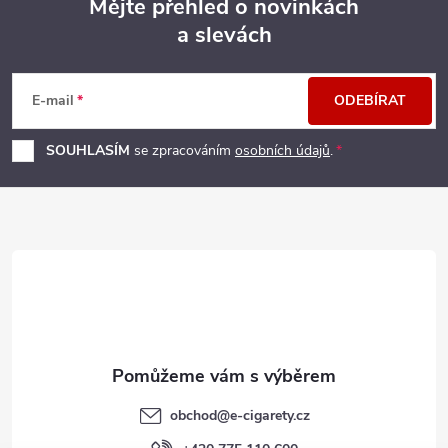
Mějte přehled o novinkách
a slevách
Z
á
E-mail
ODEBÍRAT
p
SOUHLASÍM
se zpracováním
osobních údajů
.
a
t
í
obchod
@
e-cigarety.cz