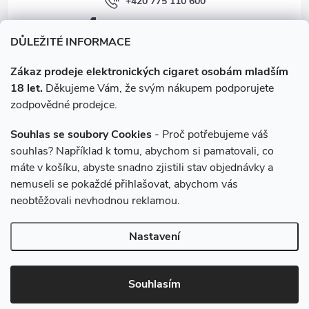
+420 775 110 600
facebook.com/e-cigarety.cz
DŮLEŽITÉ INFORMACE
Zákaz prodeje elektronických cigaret osobám mladším
18 let.
Děkujeme Vám, že svým nákupem podporujete
zodpovědné prodejce.
Souhlas se soubory Cookies
- Proč potřebujeme váš
souhlas? Například k tomu, abychom si pamatovali, co
máte v košíku, abyste snadno zjistili stav objednávky a
Instagram
nemuseli se pokaždé přihlašovat, abychom vás
neobtěžovali nevhodnou reklamou.
Copyright 2026
e-cigarety.cz
. Všechna práva vyhrazena.
Upravit
Nastavení
nastavení cookies
Vytvořil Shoptet
Souhlasím