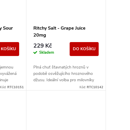
ry Sour
Ritchy Salt - Grape Juice
20mg
229 Kč
 KOŠÍKU
DO KOŠÍKU
Skladem
 jemnou
Plná chuť šťavnatých hroznů v
 vyvážená
podobě osvěžujícího hroznového
inuje
džusu. Ideální volba pro milovníky
sladších ovocných liquidů.
Kód:
RTC10151
Kód:
RTC10142