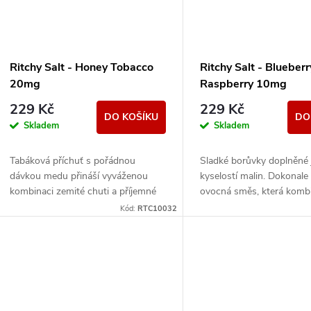
Ritchy Salt - Honey Tobacco
Ritchy Salt - Blueber
20mg
Raspberry 10mg
229 Kč
229 Kč
DO KOŠÍKU
DO
Skladem
Skladem
Tabáková příchuť s pořádnou
Sladké borůvky doplněné
dávkou medu přináší vyváženou
kyselostí malin. Dokonale
kombinaci zemité chuti a příjemné
ovocná směs, která komb
sladkosti. Ideální pro ty, kdo hledají
sladké i svěží tóny.
Kód:
RTC10032
harmonické propojení...