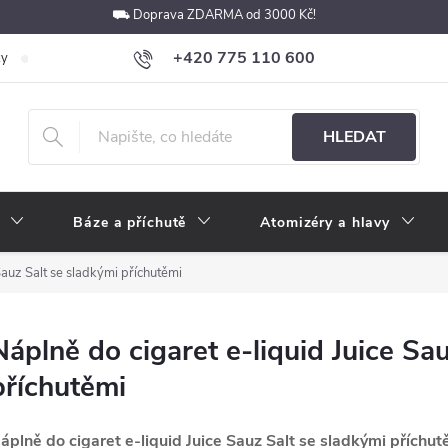
⛟ Doprava ZDARMA od 3000 Kč!
+420 775 110 600
ky
Podmínky ochrany osobních údajů
Velkoobchod
Pokyny k p
obchod@e-cigarety.cz
HLEDAT
Báze a příchutě
Atomizéry a hlavy
Sauz Salt se sladkými příchutěmi
Náplně do cigaret e-liquid Juice Sa
příchutěmi
áplně do cigaret e-liquid Juice Sauz Salt se sladkými příchut