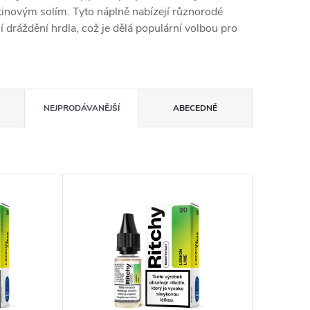
tinovým solím. Tyto náplně nabízejí různorodé
í dráždění hrdla, což je dělá populární volbou pro
NEJPRODÁVANĚJŠÍ
ABECEDNĚ