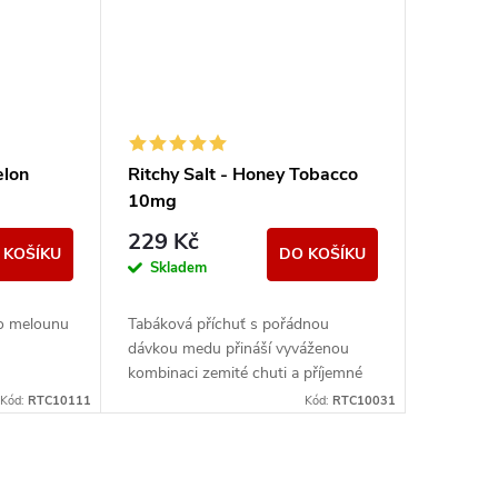
elon
Ritchy Salt - Honey Tobacco
10mg
229 Kč
 KOŠÍKU
DO KOŠÍKU
Skladem
o melounu
Tabáková příchuť s pořádnou
dávkou medu přináší vyváženou
kombinaci zemité chuti a příjemné
sladkosti. Ideální pro ty, kdo hledají
Kód:
RTC10111
Kód:
RTC10031
harmonické propojení...