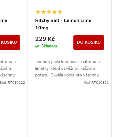
Lime
Ritchy Salt - Lemon Lime
10mg
229 Kč
 KOŠÍKU
DO KOŠÍKU
Skladem
itronu a
Jemně kyselá kombinace citronu a
každém
limetky, která osvěží při každém
všechny,
potahu. Skvělá volba pro všechny,
hutě.
kdo milují svěží ovocné chutě.
Kód:
RTC10122
Kód:
RTC10121