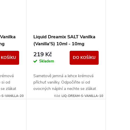
Vanilka
Liquid Dreamix SALT Vanilka
0mg
(Vanilla'S) 10ml - 10mg
219 Kč
 KOŠÍKU
DO KOŠÍKU
Skladem
krémová
Sametově jemná a lehce krémová
 si od
příchuť vanilky. Odpočiňte si od
se zlákat
ovocných náplní a nechte se zlákat
aroma.
jedinečností vanilkového aroma.
-S-VANILLA-20
Kód:
LIQ-DREAM-S-VANILLA-10