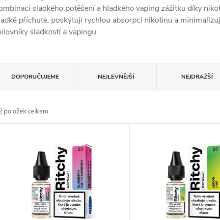
ombinaci sladkého potěšení a hladkého vaping zážitku díky niko
ladké příchutě, poskytují rychlou absorpci nikotinu a minimalizuj
ilovníky sladkostí a vapingu.
Ř
DOPORUČUJEME
NEJLEVNĚJŠÍ
NEJDRAŽŠÍ
a
2
položek celkem
z
V
e
ý
n
p