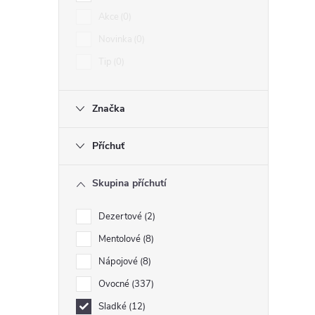
Akce
0
Novinka
0
l
Tip
0
Značka
Příchuť
Skupina příchutí
í
Dezertové
2
Mentolové
8
r
Nápojové
8
Ovocné
337
Sladké
12