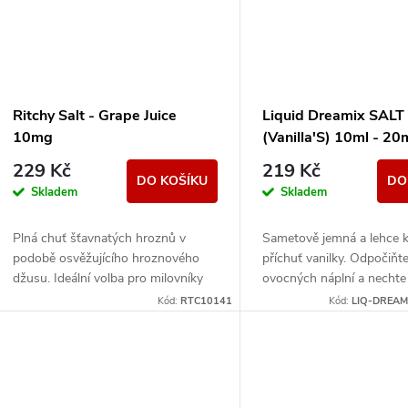
Ritchy Salt - Grape Juice
Liquid Dreamix SALT 
10mg
(Vanilla'S) 10ml - 2
229 Kč
219 Kč
DO KOŠÍKU
DO
Skladem
Skladem
Plná chuť šťavnatých hroznů v
Sametově jemná a lehce 
podobě osvěžujícího hroznového
příchuť vanilky. Odpočiňte
džusu. Ideální volba pro milovníky
ovocných náplní a nechte 
sladších ovocných liquidů.
jedinečností vanilkového 
Kód:
RTC10141
Kód:
LIQ-DREAM