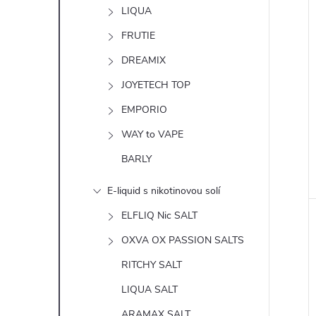
n
LIQUA
e
FRUTIE
DREAMIX
l
JOYETECH TOP
EMPORIO
WAY to VAPE
BARLY
E-liquid s nikotinovou solí
ELFLIQ Nic SALT
OXVA OX PASSION SALTS
RITCHY SALT
LIQUA SALT
ARAMAX SALT