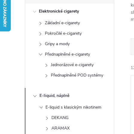
s
k
Elektronické cigarety
s
t
m
Základní e-cigarety
r
Pokročilé e-cigarety
a
Gripy a mody
Přednaplněné e-cigarety
n
Jednorázové e-cigarety
1
n
Přednaplněné POD systémy
í
E-liquid, náplně
p
E-liquid s klasickým nikotinem
í
a
DEKANG
i
ARAMAX