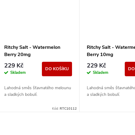
Ritchy Salt - Watermelon
Ritchy Salt - Waterm
Berry 20mg
Berry 10mg
229 Kč
229 Kč
DO KOŠÍKU
DO
Skladem
Skladem
Lahodná směs šťavnatého melounu
Lahodná směs šťavnatéh
a sladkých bobulí.
a sladkých bobulí.
Kód:
RTC10112
O