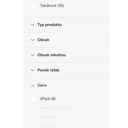
Tabákové
36
Typ produktu
Obsah
i
Obsah nikotinu
Poměr látek
Série
4Pack
8
American Blend
0
Angus
0
Black
0