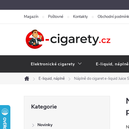
Přejít
na
Magazín
Poštovné
Kontakty
Obchodní podmín
obsah
Elektronické cigarety
E-liquid, náplně
E-liquid, náplně
Náplně do cigaret e-liquid Juice 
Domů
P
Přeskočit
Kategorie
kategorie
o
Novinky
N