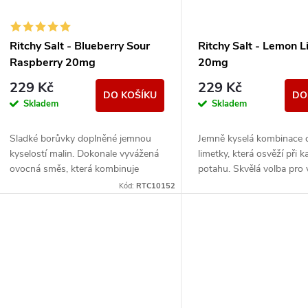
p
s
r
p
Ritchy Salt - Blueberry Sour
Ritchy Salt - Lemon 
o
Raspberry 20mg
20mg
r
229 Kč
229 Kč
d
DO KOŠÍKU
DO
Skladem
Skladem
o
u
Sladké borůvky doplněné jemnou
Jemně kyselá kombinace c
d
kyselostí malin. Dokonale vyvážená
limetky, která osvěží při 
k
ovocná směs, která kombinuje
potahu. Skvělá volba pro 
u
sladké i svěží tóny.
kdo milují svěží ovocné c
Kód:
RTC10152
t
k
ů
t
ů