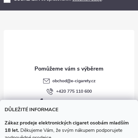
a
t
í
obchod
@
e-cigarety.cz
+420 775 110 600
facebook.com/e-cigarety.cz
DŮLEŽITÉ INFORMACE
Zákaz prodeje elektronických cigaret osobám mladším
18 let.
Děkujeme Vám, že svým nákupem podporujete
zodpovědné prodejce.