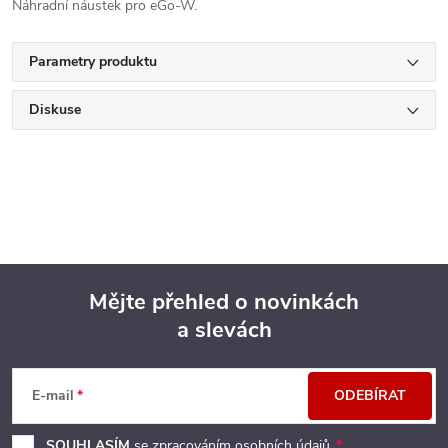
Náhradní náustek pro eGo-W.
Parametry produktu
Diskuse
Mějte přehled o novinkách
a slevách
Z
á
E-mail
ODEBÍRAT
p
SOUHLASÍM
se zpracováním
osobních údajů
.