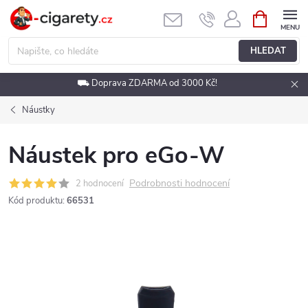
Přejít
NÁKUPNÍ
KOŠÍK
na
obsah
HLEDAT
⛟ Doprava ZDARMA od 3000 Kč!
Náustky
Náustek pro eGo-W
Podrobnosti hodnocení
2 hodnocení
Kód produktu:
66531