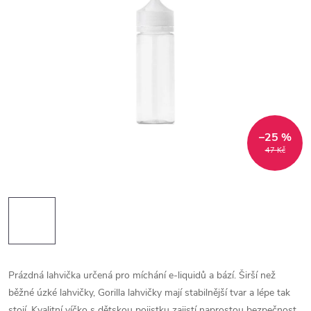
–25 %
47 Kč
Prázdná lahvička určená pro míchání e-liquidů a bází. Širší než
běžné úzké lahvičky, Gorilla lahvičky mají stabilnější tvar a lépe tak
stojí. Kvalitní víčko s dětskou pojistku zajistí naprostou bezpečnost