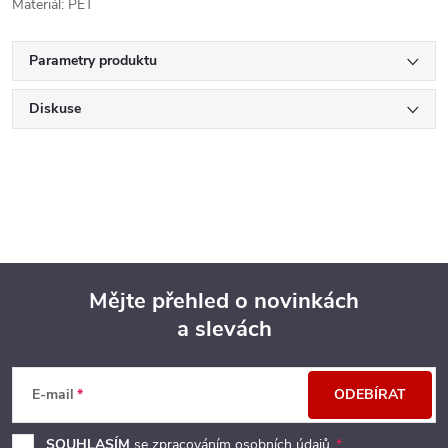
Materiál: PET
Parametry produktu
Diskuse
Mějte přehled o novinkách
a slevách
Z
á
E-mail
ODEBÍRAT
p
SOUHLASÍM
se zpracováním
osobních údajů
.