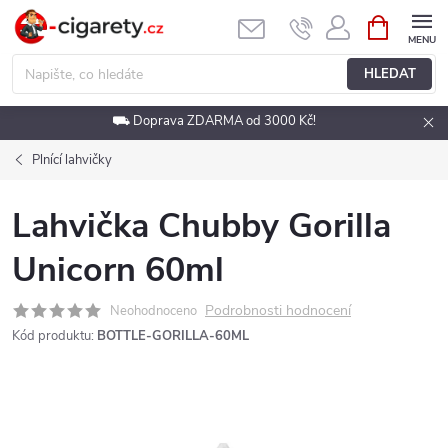
Přejít
NÁKUPNÍ
KOŠÍK
na
obsah
HLEDAT
⛟ Doprava ZDARMA od 3000 Kč!
Plnící lahvičky
Lahvička Chubby Gorilla
Unicorn 60ml
Podrobnosti hodnocení
Neohodnoceno
Kód produktu:
BOTTLE-GORILLA-60ML