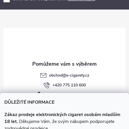
a
t
í
obchod
@
e-cigarety.cz
+420 775 110 600
facebook.com/e-cigarety.cz
DŮLEŽITÉ INFORMACE
Zákaz prodeje elektronických cigaret osobám mladším
18 let.
Děkujeme Vám, že svým nákupem podporujete
zodpovědné prodejce.