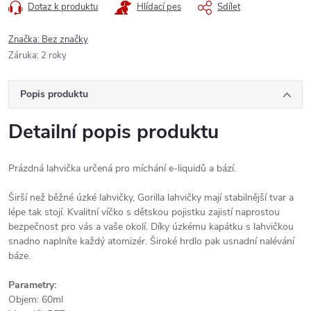
Dotaz k produktu
Hlídací pes
Sdílet
Značka:
Bez značky
Záruka
:
2 roky
Popis produktu
Detailní popis produktu
Prázdná lahvička určená pro míchání e-liquidů a bází.
Širší než běžné úzké lahvičky, Gorilla lahvičky mají stabilnější tvar a
lépe tak stojí. Kvalitní víčko s dětskou pojistku zajistí naprostou
bezpečnost pro vás a vaše okolí. Díky úzkému kapátku s lahvičkou
snadno naplníte každý atomizér. Široké hrdlo pak usnadní nalévání
báze.
Parametry:
Objem: 60ml