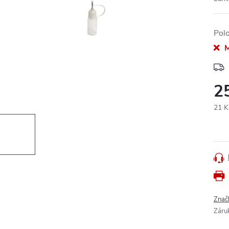
Pol
M
2
21 K
Měr
cena
Znač
Záru