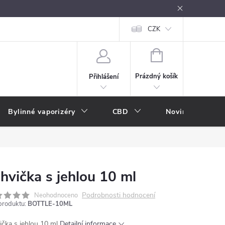
oužívání
Návody k použití
Vše o e-kouření
CZK
Nákupní rádce
NÁKUPNÍ
KOŠÍK
Prázdný košík
Přihlášení
Bylinné vaporizéry
CBD
Novinky
A
hvička s jehlou 10 ml
Podrobnosti hodnocení
Neohodnoceno
produktu:
BOTTLE-10ML
ička s jehlou 10 ml
Detailní informace