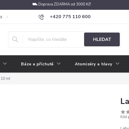
⛟ Doprava ZDARMA od 3000 Kč!
+420 775 110 600
ky
Podmínky ochrany osobních údajů
Velkoobchod
Pokyny k p
obchod@e-cigarety.cz
HLEDAT
Báze a příchutě
Atomizéry a hlavy
u 10 ml
La
Kód 
Lahv