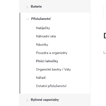
n
Baterie
e
Příslušenství
l
Nabíječky
Náhradní skla
Náustky
L
Pouzdra a organizéry
Plnící lahvičky
Organické bavlny / Vaty
Nářadí
Ostatní příslušenství
Bylinné vaporizéry