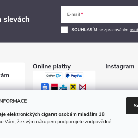
E-mail
a slevách
SOUHLASÍM
se zpracováním
oso
Online platby
Instagram
garety.c
INFORMACE
S
je elektronických cigaret osobám mladším 18
0 600
e Vám, že svým nákupem podporujete zodpovědné
/e-ciga