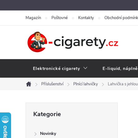
Přejít
na
Magazín
Poštovné
Kontakty
Obchodní podmín
obsah
Elektronické cigarety
E-liquid, náplně
Příslušenství
Plnící lahvičky
Lahvička s jehlo
Domů
P
Přeskočit
Kategorie
kategorie
o
Novinky