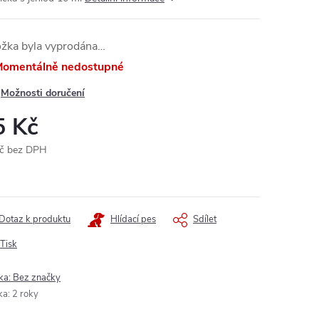
ožka byla vyprodána…
omentálně nedostupné
Možnosti doručení
5 Kč
č bez DPH
ná
:
Dotaz k produktu
Hlídací pes
Sdílet
Tisk
ka:
Bez značky
ka
:
2 roky