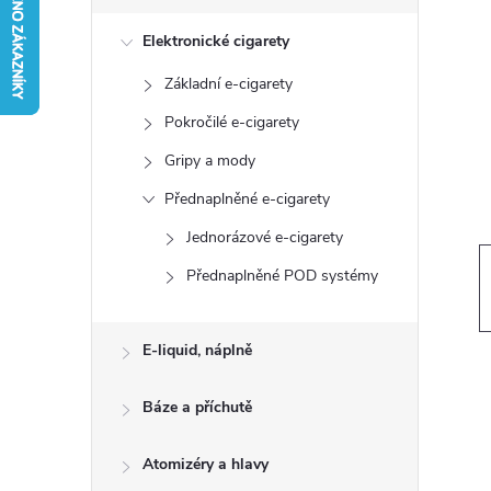
s
Elektronické cigarety
t
Základní e-cigarety
r
Pokročilé e-cigarety
a
Gripy a mody
Přednaplněné e-cigarety
n
Jednorázové e-cigarety
n
Přednaplněné POD systémy
í
E-liquid, náplně
p
Báze a příchutě
a
Atomizéry a hlavy