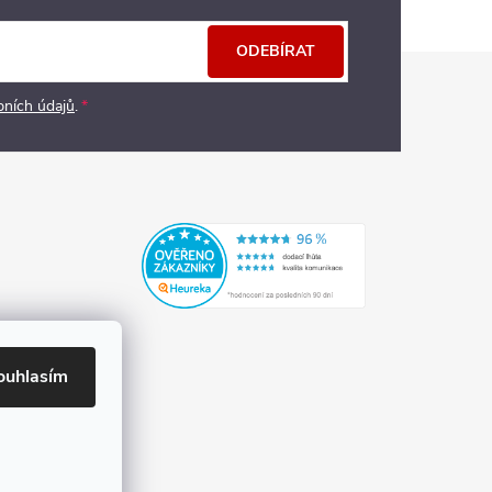
ODEBÍRAT
bních údajů
.
ouhlasím