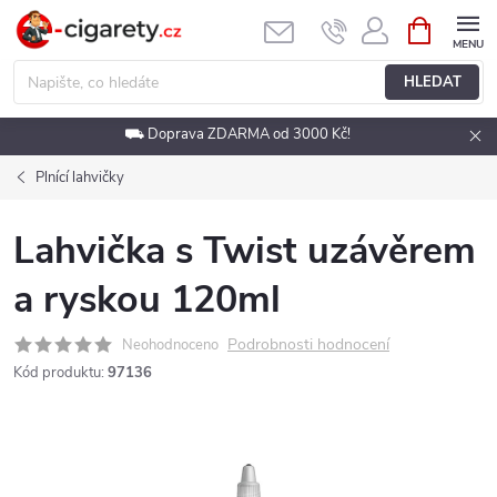
Přejít
NÁKUPNÍ
KOŠÍK
na
obsah
HLEDAT
⛟ Doprava ZDARMA od 3000 Kč!
Plnící lahvičky
Lahvička s Twist uzávěrem
a ryskou 120ml
Podrobnosti hodnocení
Neohodnoceno
Kód produktu:
97136