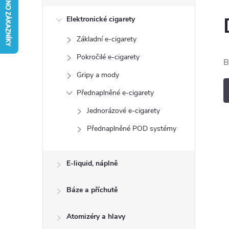
s
Elektronické cigarety
t
Základní e-cigarety
r
Pokročilé e-cigarety
B
a
Gripy a mody
Přednaplněné e-cigarety
n
Jednorázové e-cigarety
n
Přednaplněné POD systémy
í
E-liquid, náplně
p
Báze a příchutě
a
Atomizéry a hlavy