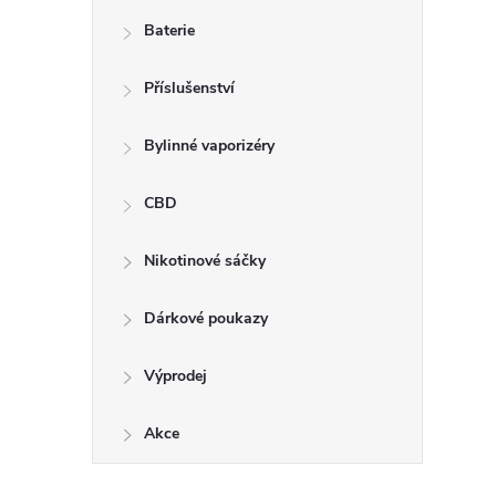
n
Baterie
e
Příslušenství
l
Bylinné vaporizéry
CBD
Nikotinové sáčky
Dárkové poukazy
Výprodej
Akce