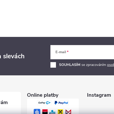
E-mail
a slevách
SOUHLASÍM
se zpracováním
oso
Online platby
Instagram