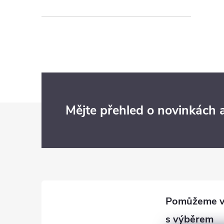
Z
Mějte přehled o novinkách
á
p
a
t