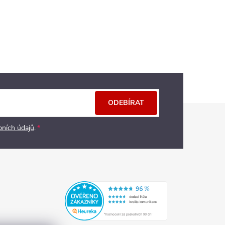
ODEBÍRAT
bních údajů
.