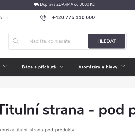
⛟ Doprava ZDARMA od 3000 Kč!
+420 775 110 600
ky
Podmínky ochrany osobních údajů
Velkoobchod
Pokyny k p
obchod@e-cigarety.cz
HLEDAT
Báze a příchutě
Atomizéry a hlavy
Titulní strana - pod
kouška titulni-strana-pod-produkty