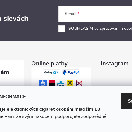
E-mail
a slevách
SOUHLASÍM
se zpracováním
oso
Online platby
Instagram
garety.c
INFORMACE
S
je elektronických cigaret osobám mladším 18
0 600
e Vám, že svým nákupem podporujete zodpovědné
/e-ciga