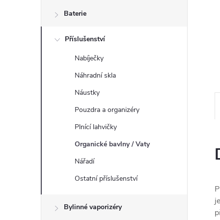
n
Baterie
e
Příslušenství
l
Nabíječky
Náhradní skla
Náustky
Pouzdra a organizéry
Plnící lahvičky
Organické bavlny / Vaty
Nářadí
Ostatní příslušenství
P
j
Bylinné vaporizéry
p