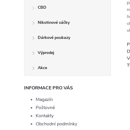
p
CBD
n
l
Nikotinové sáčky
v
v
Dárkové poukazy
P
D
Výprodej
V
T
Akce
INFORMACE PRO VÁS
Magazín
Poštovné
Kontakty
Obchodní podmínky