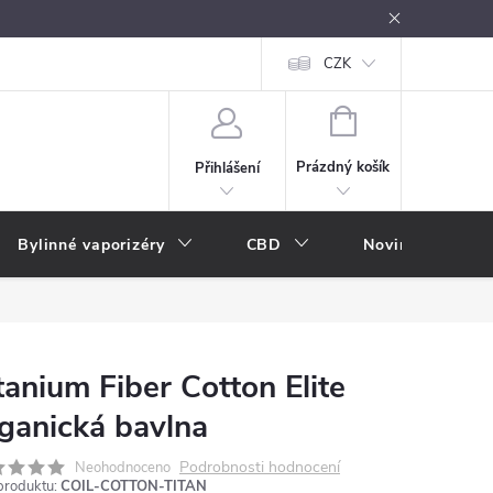
oužívání
Návody k použití
Vše o e-kouření
CZK
Nákupní rádce
NÁKUPNÍ
KOŠÍK
Prázdný košík
Přihlášení
Bylinné vaporizéry
CBD
Novinky
A
tanium Fiber Cotton Elite
ganická bavlna
Podrobnosti hodnocení
Neohodnoceno
produktu:
COIL-COTTON-TITAN