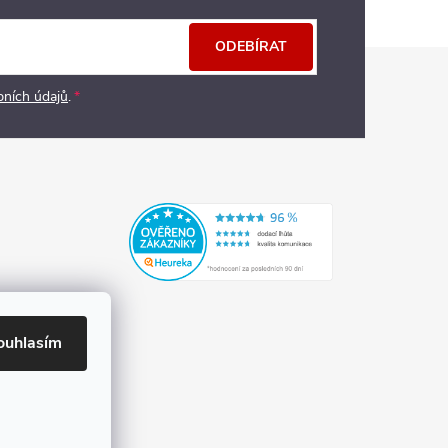
ODEBÍRAT
bních údajů
.
ouhlasím