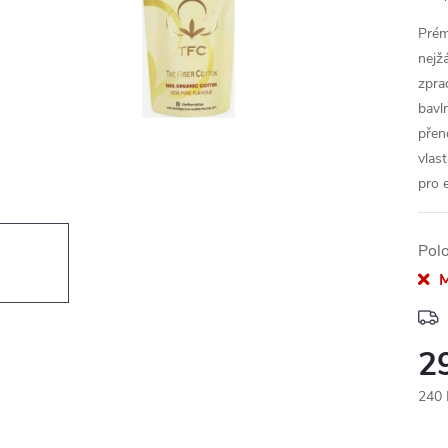
Prém
nejž
zpra
bavl
přeno
vlas
pro 
Pol
M
2
240 
Měr
cena