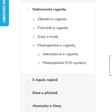
s
Elektronické cigarety
t
Základní e-cigarety
r
Pokročilé e-cigarety
a
Gripy a mody
Přednaplněné e-cigarety
n
Jednorázové e-cigarety
n
Přednaplněné POD systémy
í
E-liquid, náplně
p
Báze a příchutě
a
Atomizéry a hlavy