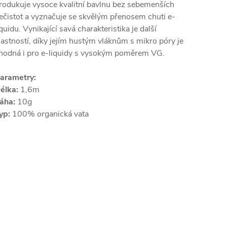
rodukuje vysoce kvalitní bavlnu bez sebemenších
ečistot a vyznačuje se skvělým přenosem chuti e-
iquidu. Vynikající savá charakteristika je další
lastností, díky jejím hustým vláknům s mikro póry je
hodná i pro e-liquidy s vysokým poměrem VG.
arametry:
élka:
1,6m
áha:
10g
yp:
100% organická vata