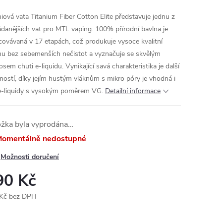
iová vata Titanium Fiber Cotton Elite představuje jednu z
ádanějších vat pro MTL vaping. 100% přírodní bavlna je
covávaná v 17 etapách, což produkuje vysoce kvalitní
nu bez sebemenších nečistot a vyznačuje se skvělým
sem chuti e-liquidu. Vynikající savá charakteristika je další
tností, díky jejím hustým vláknům s mikro póry je vhodná i
e-liquidy s vysokým poměrem VG.
Detailní informace
ožka byla vyprodána…
omentálně nedostupné
Možnosti doručení
90 Kč
Kč bez DPH
ná
: