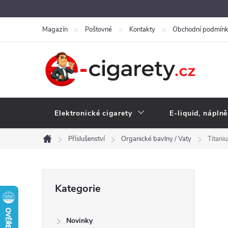
Přejít
na
Magazín
Poštovné
Kontakty
Obchodní podmín
obsah
Elektronické cigarety
E-liquid, náplně
Příslušenství
Organické bavlny / Vaty
Titani
Domů
P
Přeskočit
Kategorie
kategorie
o
Novinky