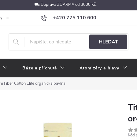
⛟ Doprava ZDARMA od 3000 Kč!
+420 775 110 600
ky
Podmínky ochrany osobních údajů
Velkoobchod
Pokyny k p
obchod@e-cigarety.cz
HLEDAT
Báze a příchutě
Atomizéry a hlavy
um Fiber Cotton Elite organická bavlna
Ti
or
Kód 