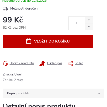
12.8.2026
Možnosti doručení
99 Kč
82 Kč bez DPH
Měrná
cena:
VLOŽIT DO KOŠÍKU
Dotaz k produktu
Hlídací pes
Sdílet
Značka:
Uwell
Záruka
:
2 roky
Popis produktu
Detailní popis produktu