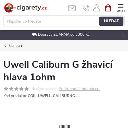
Přejít
NÁKUPNÍ
KOŠÍK
na
obsah
HLEDAT
⛟ Doprava ZDARMA od 3000 Kč!
Caliburn
Uwell Caliburn G žhavicí
hlava 1ohm
Podrobnosti hodnocení
Neohodnoceno
Kód produktu:
COIL-UWELL-CALIBURNG-1