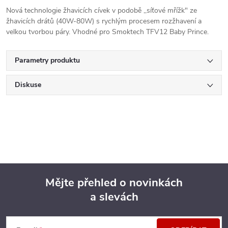
Nová technologie žhavicích cívek v podobě ,,síťové mřížk" ze
žhavicích drátů (40W-80W) s rychlým procesem rozžhavení a
velkou tvorbou páry. Vhodné pro Smoktech TFV12 Baby Prince.
Parametry produktu
Diskuse
Mějte přehled o novinkách
a slevách
Z