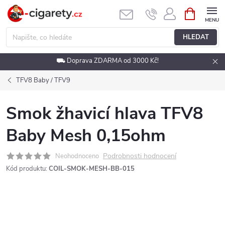
Přejít
NÁKUPNÍ
KOŠÍK
na
obsah
HLEDAT
⛟ Doprava ZDARMA od 3000 Kč!
TFV8 Baby / TFV9
Smok žhavicí hlava TFV8
Baby Mesh 0,15ohm
Podrobnosti hodnocení
Neohodnoceno
Kód produktu:
COIL-SMOK-MESH-BB-015