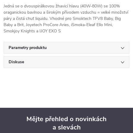
Jedná se o dvouspirálkovou žhavicí hlavu (40W-80W) se 100%
oraganickou bavlnou a širokým přívodem vzduchu = velké množství
páry a čistá chuť liquidu. Vhodné pro Smoktech TFV8 Baby, Big
Baby a Brit, Joyetech ProCore Aries, iSmoka-Eleaf Ello Mini,
Smokjoy Knights a IJOY EXO S
Parametry produktu
Diskuse
Mějte přehled o novinkách
a slevách
Z