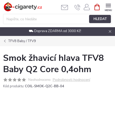
Přejít
NÁKUPNÍ
KOŠÍK
na
obsah
HLEDAT
⛟ Doprava ZDARMA od 3000 Kč!
TFV8 Baby / TFV9
Smok žhavicí hlava TFV8
Baby Q2 Core 0,4ohm
Podrobnosti hodnocení
Neohodnoceno
Kód produktu:
COIL-SMOK-Q2C-BB-04