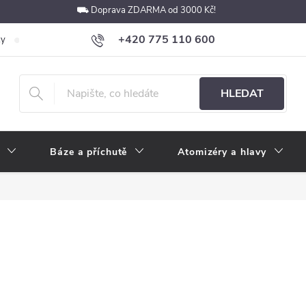
⛟ Doprava ZDARMA od 3000 Kč!
+420 775 110 600
ky
Podmínky ochrany osobních údajů
Velkoobchod
Pokyny k p
obchod@e-cigarety.cz
HLEDAT
Báze a příchutě
Atomizéry a hlavy