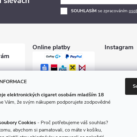
a slevách
SOUHLASÍM
se zpracováním
oso
Online platby
Instagram
garety.c
INFORMACE
S
je elektronických cigaret osobám mladším 18
0 600
e Vám, že svým nákupem podporujete zodpovědné
/e-ciga
soubory Cookies
- Proč potřebujeme váš souhlas?
 tomu, abychom si pamatovali, co máte v košíku,