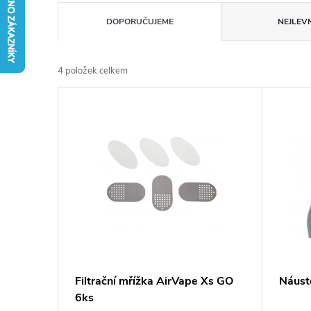
Ř
DOPORUČUJEME
NEJLEVN
a
4
položek celkem
z
V
e
ý
n
p
í
i
p
s
r
p
Filtrační mřížka AirVape Xs GO
Náust
o
6ks