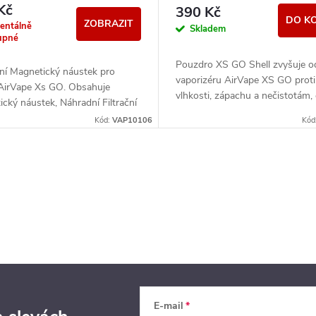
Kč
390 Kč
DO K
ZOBRAZIT
entálně
Skladem
upné
Pouzdro XS GO Shell zvyšuje o
ní Magnetický náustek pro
vaporizéru AirVape XS GO proti
AirVape Xs GO. Obsahuje
vlhkosti, zápachu a nečistotám,
cký náustek, Náhradní Filtrační
něj dělá perfektní pomůcku na c
 a Keramickou Air Flow
Kód:
VAP10106
Kód
pokud...
u.
E-mail