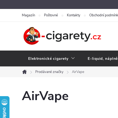
Přejít
na
Magazín
Poštovné
Kontakty
Obchodní podmín
obsah
Elektronické cigarety
E-liquid, náplně
Prodávané značky
AirVape
Domů
AirVape