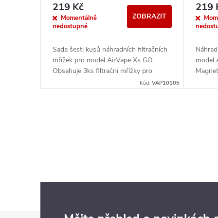
r
219 Kč
219 
d
ZOBRAZIT
o
Momentálně
Mom
nedostupné
nedost
u
d
Sada šesti kusů náhradních filtračních
Náhrad
k
mřížek pro model AirVape Xs GO.
model 
u
Obsahuje 3ks filtrační mřížky pro
Magneti
t
Magnetický náustek a 3ks filtrační
mřížku
Kód:
VAP10105
k
mřížky pro komoru.
Krabičk
ů
t
O
ů
v
l
á
d