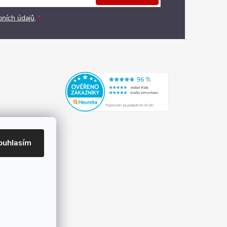
bních údajů
.
ouhlasím