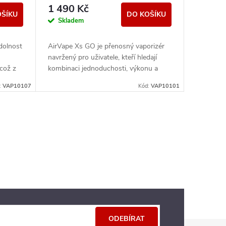
1 490 Kč
OŠÍKU
DO KOŠÍKU
Skladem
dolnost
AirVape Xs GO je přenosný vaporizér
navržený pro uživatele, kteří hledají
 což z
kombinaci jednoduchosti, výkonu a
estách,
diskrétnosti. Díky hybridnímu systému
:
VAP10107
Kód:
VAP10101
ohřevu...
ODEBÍRAT