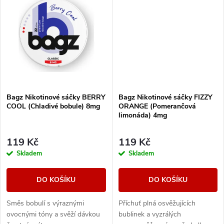
t
t
ů
ů
Bagz Nikotinové sáčky BERRY
Bagz Nikotinové sáčky FIZZY
COOL (Chladivé bobule) 8mg
ORANGE (Pomerančová
limonáda) 4mg
119 Kč
119 Kč
Skladem
Skladem
DO KOŠÍKU
DO KOŠÍKU
Směs bobulí s výraznými
Příchuť plná osvěžujících
ovocnými tóny a svěží dávkou
bublinek a vyzrálých