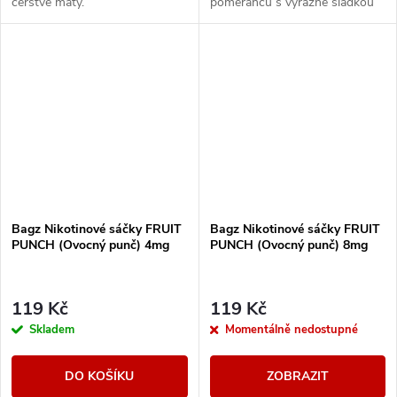
čerstvé máty.
pomerančů s výrazně sladkou
chutí.
Bagz Nikotinové sáčky FRUIT
Bagz Nikotinové sáčky FRUIT
PUNCH (Ovocný punč) 4mg
PUNCH (Ovocný punč) 8mg
119 Kč
119 Kč
Skladem
Momentálně nedostupné
DO KOŠÍKU
ZOBRAZIT