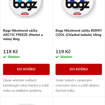
p
Abecedně
n
i
í
s
Bagz Nikotinové sáčky
Bagz Nikotinové sáčky BERRY
p
ARCTIC FREEZE (Mentol a
COOL (Chladivé bobule) 16mg
p
máta) 8mg
r
r
119 Kč
119 Kč
o
Skladem
Skladem
o
d
DO KOŠÍKU
DO KOŠÍKU
d
u
Závan arktické svěžesti
Směs bobulí s výraznými
u
kombinující silný mentol a svěží
ovocnými tóny a svěží dávkou
k
mátu se sladkými podtóny.
čerstvé máty.
k