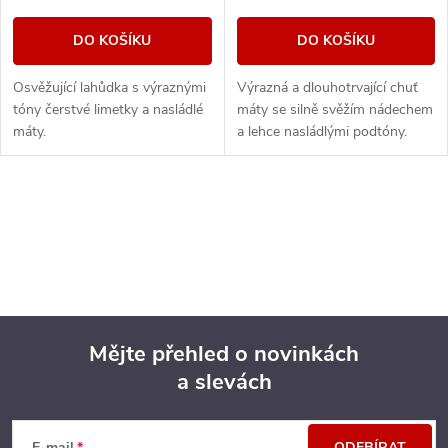
DO KOŠÍKU
DO KOŠÍKU
Osvěžující lahůdka s výraznými
Výrazná a dlouhotrvající chuť
tóny čerstvé limetky a nasládlé
máty se silně svěžím nádechem
máty.
a lehce nasládlými podtóny.
O
v
l
á
Mějte přehled o novinkách
d
a slevách
Z
a
E-mail
ODEBÍRAT