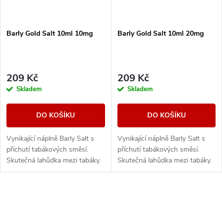
Barly Gold Salt 10ml 10mg
Barly Gold Salt 10ml 20mg
209 Kč
209 Kč
Skladem
Skladem
DO KOŠÍKU
DO KOŠÍKU
Vynikající náplně Barly Salt s
Vynikající náplně Barly Salt s
příchutí tabákových směsí.
příchutí tabákových směsí.
Skutečná lahůdka mezi tabáky.
Skutečná lahůdka mezi tabáky.
Barly GOLD je mistrně
Barly GOLD je mistrně
namíchanou náplní, které
namíchanou náplní, které
vládne světlý...
vládne světlý...
O
v