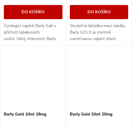
DO KOŠÍKU
DO KOŠÍKU
Vynikající náplně Barly Salt s
Skutečná lahůdka mezi tabáky.
příchutí tabákových
Barly GOLD je mistrně
směsí. Silný, intenzivní, Barly
namíchanou náplní, které
BLACK přináší do vaší e-
vládne světlý virginský tabák
cigarety výrazné uzené tóny
ceněný pro svou dokonale
ohněm sušeného tabáku....
vyváženou chuť ideální...
Barly Gold 10ml 18mg
Barly Gold 10ml 20mg