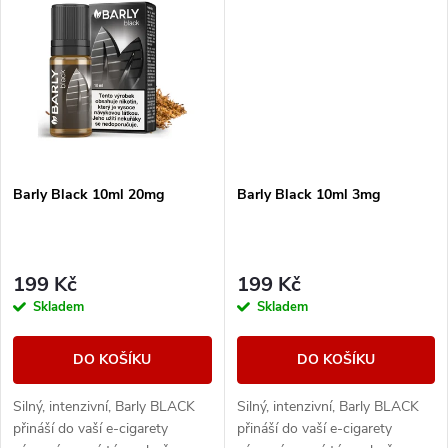
t
přetrvávající...
přetrvávající...
t
ů
ů
Barly Black 10ml 20mg
Barly Black 10ml 3mg
199 Kč
199 Kč
Skladem
Skladem
DO KOŠÍKU
DO KOŠÍKU
Silný, intenzivní, Barly BLACK
Silný, intenzivní, Barly BLACK
přináší do vaší e-cigarety
přináší do vaší e-cigarety