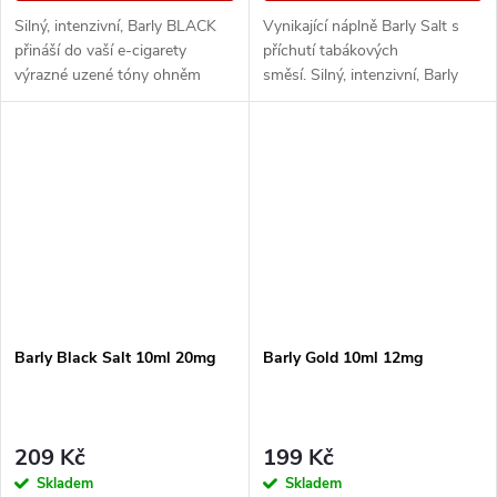
Silný, intenzivní, Barly BLACK
Vynikající náplně Barly Salt s
přináší do vaší e-cigarety
příchutí tabákových
výrazné uzené tóny ohněm
směsí. Silný, intenzivní, Barly
sušeného tabáku. Příjemně
BLACK přináší do vaší e-
štiplavý nádech je následován
cigarety výrazné uzené tóny
přetrvávající...
ohněm sušeného tabáku....
Barly Black Salt 10ml 20mg
Barly Gold 10ml 12mg
209 Kč
199 Kč
Skladem
Skladem