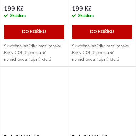
199 Kč
199 Kč
Skladem
Skladem
DO KOŠÍKU
DO KOŠÍKU
Skutečná lahůdka mezi tabáky.
Skutečná lahůdka mezi tabáky.
Barly GOLD je mistrně
Barly GOLD je mistrně
namíchanou náplní, které
namíchanou náplní, které
vládne světlý virginský tabák
vládne světlý virginský tabák
ceněný pro svou dokonale
ceněný pro svou dokonale
vyváženou chuť ideální...
vyváženou chuť ideální...