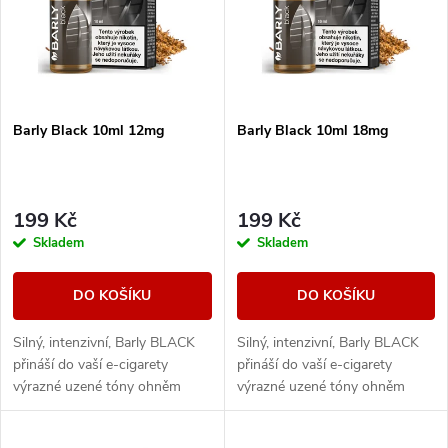
p
Abecedně
n
i
í
s
Barly Black 10ml 12mg
Barly Black 10ml 18mg
p
p
r
r
199 Kč
199 Kč
o
Skladem
Skladem
o
d
DO KOŠÍKU
DO KOŠÍKU
d
u
Silný, intenzivní, Barly BLACK
Silný, intenzivní, Barly BLACK
u
přináší do vaší e-cigarety
přináší do vaší e-cigarety
k
výrazné uzené tóny ohněm
výrazné uzené tóny ohněm
k
sušeného tabáku. Příjemně
sušeného tabáku. Příjemně
štiplavý nádech je následován
štiplavý nádech je následován