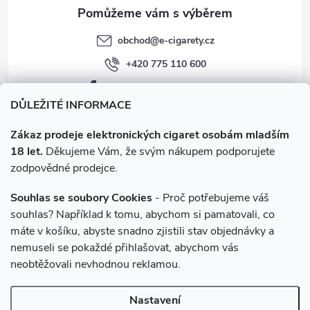
v
obchod
@
e-cigarety.cz
ý
+420 775 110 600
p
facebook.com/e-cigarety.cz
i
DŮLEŽITÉ INFORMACE
s
Zákaz prodeje elektronických cigaret osobám mladším
18 let.
Děkujeme Vám, že svým nákupem podporujete
u
zodpovědné prodejce.
Souhlas se soubory Cookies
- Proč potřebujeme váš
souhlas? Například k tomu, abychom si pamatovali, co
máte v košíku, abyste snadno zjistili stav objednávky a
Instagram
nemuseli se pokaždé přihlašovat, abychom vás
neobtěžovali nevhodnou reklamou.
Copyright 2026
e-cigarety.cz
. Všechna práva vyhrazena.
Upravit
Nastavení