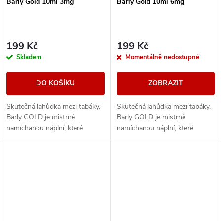
Barly Gold 10ml 3mg
Barly Gold 10ml 6mg
199 Kč
199 Kč
Skladem
Momentálně nedostupné
DO KOŠÍKU
ZOBRAZIT
Skutečná lahůdka mezi tabáky.
Skutečná lahůdka mezi tabáky.
Barly GOLD je mistrně
Barly GOLD je mistrně
namíchanou náplní, které
namíchanou náplní, které
vládne světlý virginský tabák
vládne světlý virginský tabák
ceněný pro svou dokonale
ceněný pro svou dokonale
vyváženou chuť ideální...
vyváženou chuť ideální...