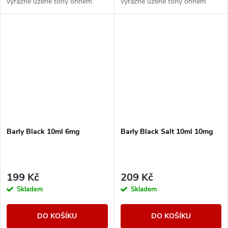
výrazné uzené tóny ohněm
výrazné uzené tóny ohněm
sušeného tabáku. Příjemně
sušeného tabáku. Příjemně
štiplavý nádech je následován
štiplavý nádech je následován
přetrvávající...
přetrvávající...
Barly Black 10ml 6mg
Barly Black Salt 10ml 10mg
199 Kč
209 Kč
Skladem
Skladem
DO KOŠÍKU
DO KOŠÍKU