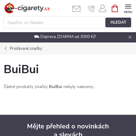
Přejít
NÁKUPNÍ
KOŠÍK
na
obsah
HLEDAT
⛟ Doprava ZDARMA od 3000 Kč!
Prodávané značky
BuiBui
Žádné produkty značky
BuiBui
nebyly nalezeny...
Mějte přehled o novinkách
a slevách