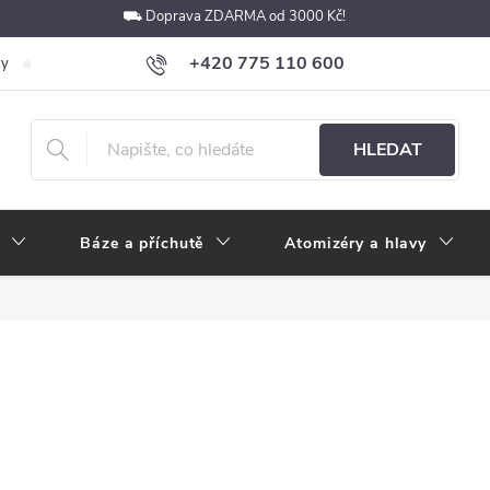
⛟ Doprava ZDARMA od 3000 Kč!
+420 775 110 600
ky
Podmínky ochrany osobních údajů
Velkoobchod
Pokyny k p
obchod@e-cigarety.cz
HLEDAT
Báze a příchutě
Atomizéry a hlavy