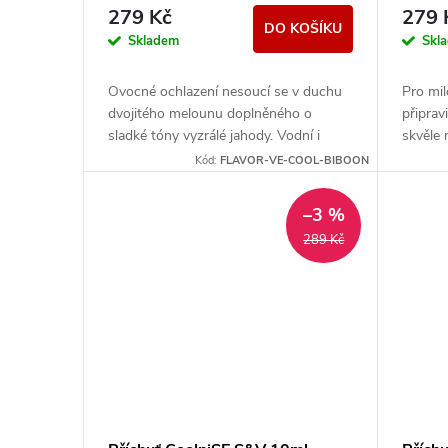
r
BONI
d
279 Kč
279 
DO KOŠÍKU
o
Skladem
Skl
u
d
Ovocné ochlazení nesoucí se v duchu
Pro mil
k
dvojitého melounu doplněného o
připrav
u
sladké tóny vyzrálé jahody. Vodní i
skvěle 
cukrový meloun skvěle kombinují
pomera
t
Kód:
FLAVOR-VE-COOL-BIBOON
osvěžující a sladkou...
citronů.
k
ů
–3 %
t
289 Kč
ů