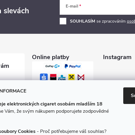
E-mail
a slevách
SOUHLASÍM
se zpracováním
oso
Online platby
Instagram
garety.c
INFORMACE
S
je elektronických cigaret osobám mladším 18
0 600
e Vám, že svým nákupem podporujete zodpovědné
/e-ciga
soubory Cookies
- Proč potřebujeme váš souhlas?