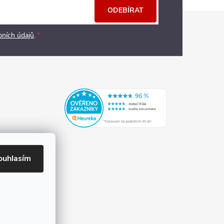
ODEBÍRAT
bních údajů
.
ouhlasím