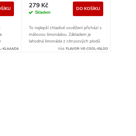
279 Kč
OŠÍKU
DO KOŠÍKU
Skladem
e
To nejlepší chladivé osvěžení přichází s
e
mátovou limonádou. Základem je
y
lahodná limonáda z citrusových plodů
tóny,
s nádechem sladkých malin a
L-KLAAADA
Kód:
FLAVOR-VE-COOL-IGLOO
brusinek....