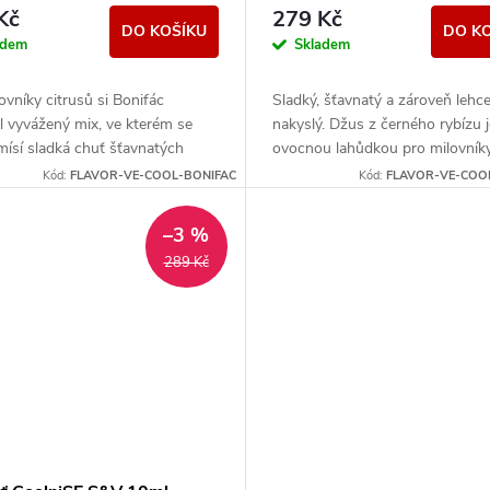
FÁC
Kč
279 Kč
DO KOŠÍKU
DO K
adem
Skladem
ovníky citrusů si Bonifác
Sladký, šťavnatý a zároveň lehc
il vyvážený mix, ve kterém se
nakyslý. Džus z černého rybízu j
mísí sladká chuť šťavnatých
ovocnou lahůdkou pro milovník
nčů a kyselé tóny zralých
intenzivních příchutí se silnými 
Kód:
FLAVOR-VE-COOL-BONIFAC
Kód:
FLAVOR-VE-COO
 Chladivý...
bohatou chutí a...
–3 %
289 Kč