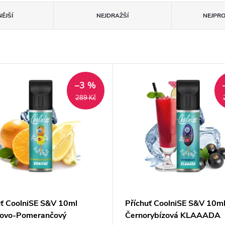
ĚJŠÍ
NEJDRAŽŠÍ
NEJPR
–3 %
289 Kč
uť CoolniSE S&V 10ml
Příchuť CoolniSE S&V 10m
novo-Pomerančový
Černorybízová KLAAADA