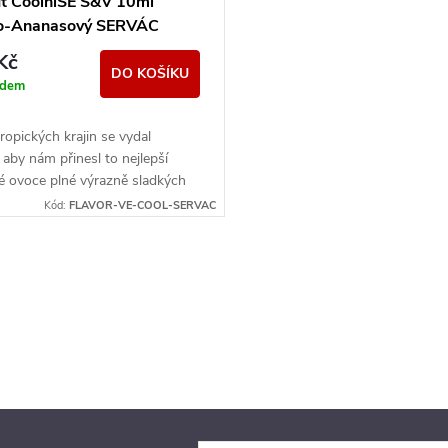
uť CoolniSE S&V 10ml
o-Ananasový SERVÁC
Kč
DO KOŠÍKU
adem
ropických krajin se vydal
 aby nám přinesl to nejlepší
é ovoce plné výrazně sladkých
šťavnaté chuti. Kombinaci
Kód:
FLAVOR-VE-COOL-SERVAC
.