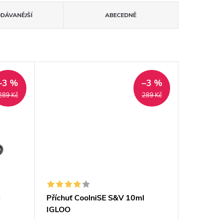
ODÁVANĚJŠÍ
ABECEDNĚ
–3 %
–3 %
289 Kč
289 Kč
l
Příchuť CoolniSE S&V 10ml
IGLOO