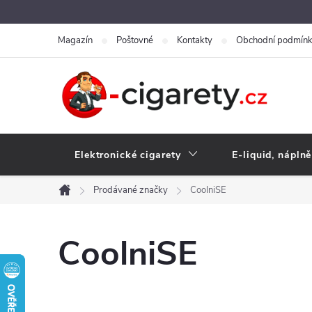
Přejít
na
Magazín
Poštovné
Kontakty
Obchodní podmín
obsah
Elektronické cigarety
E-liquid, náplně
Prodávané značky
CoolniSE
Domů
CoolniSE