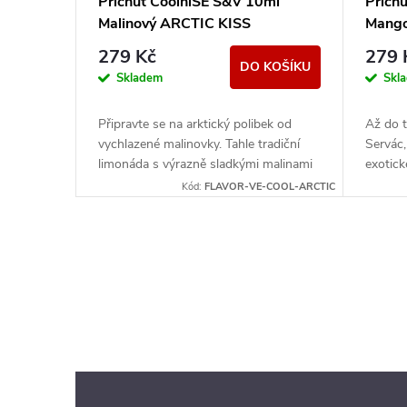
Příchuť CoolniSE S&V 10ml
Přích
Malinový ARCTIC KISS
Mang
279 Kč
279 
DO KOŠÍKU
Skladem
Skl
Připravte se na arktický polibek od
Až do t
vychlazené malinovky. Tahle tradiční
Servác,
limonáda s výrazně sladkými malinami
exotick
a příjemně chladivou stopou se hravě
tónů a 
Kód:
FLAVOR-VE-COOL-ARCTIC
stane Vaší...
krásně..
O
v
l
á