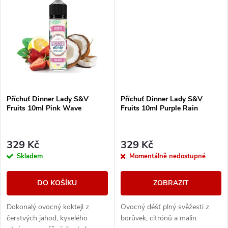
t
t
ů
ů
Příchuť Dinner Lady S&V
Příchuť Dinner Lady S&V
Fruits 10ml Pink Wave
Fruits 10ml Purple Rain
329 Kč
329 Kč
Skladem
Momentálně nedostupné
DO KOŠÍKU
ZOBRAZIT
Dokonalý ovocný koktejl z
Ovocný déšť plný svěžesti z
čerstvých jahod, kyselého
borůvek, citrónů a malin.