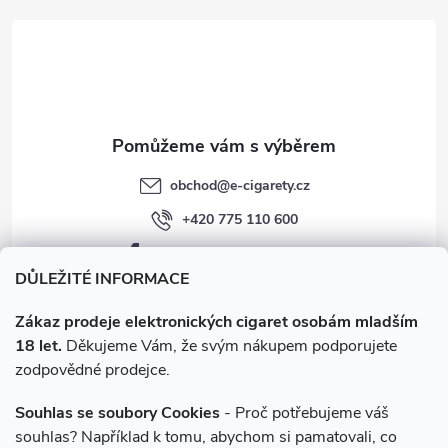
t
v
í
k
y
v
obchod
@
e-cigarety.cz
ý
+420 775 110 600
p
facebook.com/e-cigarety.cz
i
DŮLEŽITÉ INFORMACE
s
Zákaz prodeje elektronických cigaret osobám mladším
18 let.
Děkujeme Vám, že svým nákupem podporujete
u
zodpovědné prodejce.
Souhlas se soubory Cookies
- Proč potřebujeme váš
souhlas? Například k tomu, abychom si pamatovali, co