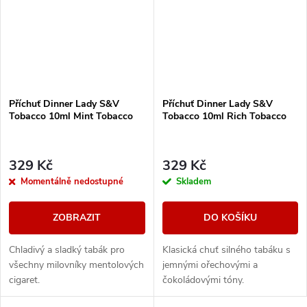
Příchuť Dinner Lady S&V
Příchuť Dinner Lady S&V
Tobacco 10ml Mint Tobacco
Tobacco 10ml Rich Tobacco
329 Kč
329 Kč
Momentálně nedostupné
Skladem
ZOBRAZIT
DO KOŠÍKU
Chladivý a sladký tabák pro
Klasická chuť silného tabáku s
všechny milovníky mentolových
jemnými ořechovými a
cigaret.
čokoládovými tóny.