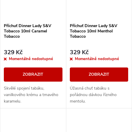
Příchuť Dinner Lady S&V
Příchuť Dinner Lady S&V
Tobacco 10ml Caramel
Tobacco 10ml Menthol
Tobacco
Tobacco
329 Kč
329 Kč
Momentálně nedostupné
Momentálně nedostupné
ZOBRAZIT
ZOBRAZIT
Skvělé spojení tabáku,
Úžasná chuť tabáku s
vanilkového krému a tmavého
pořádnou dávkou řízného
karamelu.
mentolu.