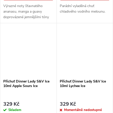
Výrazné noty šťavnatého
Parádní vyladěná chuť
ananasu, manga a guavy
chladivého vodního melounu.
doprovázené jemnějšími tóny
jablka, citrusů a sladké marakuji
s lehkým chladivým koncem.
Příchuť Dinner Lady S&V Ice
Příchuť Dinner Lady S&V Ice
10ml Apple Sours Ice
10ml Lychee Ice
329 Kč
329 Kč
Skladem
Momentálně nedostupné