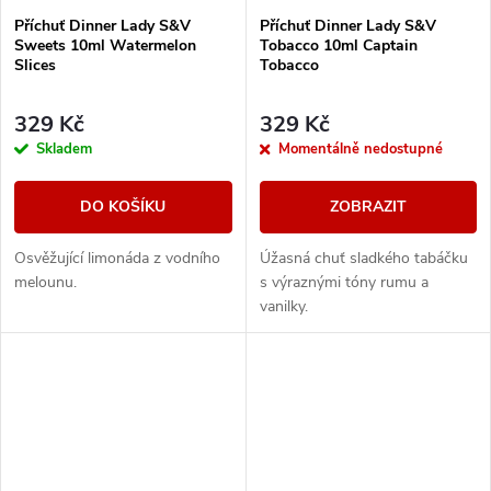
Příchuť Dinner Lady S&V
Příchuť Dinner Lady S&V
Sweets 10ml Watermelon
Tobacco 10ml Captain
Slices
Tobacco
329 Kč
329 Kč
Skladem
Momentálně nedostupné
DO KOŠÍKU
ZOBRAZIT
Osvěžující limonáda z vodního
Úžasná chuť sladkého tabáčku
melounu.
s výraznými tóny rumu a
vanilky.