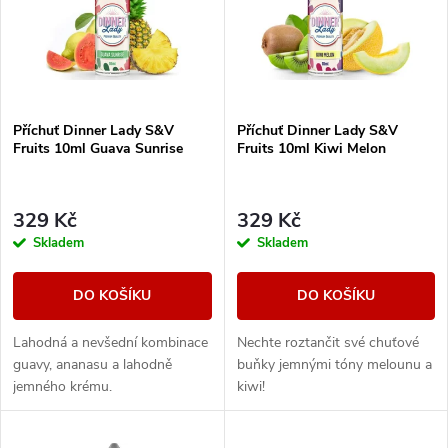
p
Abecedně
n
i
í
s
Příchuť Dinner Lady S&V
Příchuť Dinner Lady S&V
p
Fruits 10ml Guava Sunrise
Fruits 10ml Kiwi Melon
p
r
r
329 Kč
329 Kč
o
Skladem
Skladem
o
d
DO KOŠÍKU
DO KOŠÍKU
d
u
Lahodná a nevšední kombinace
Nechte roztančit své chuťové
u
guavy, ananasu a lahodně
buňky jemnými tóny melounu a
k
jemného krému.
kiwi!
k