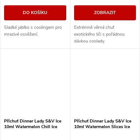
DO KOŠÍKU
ZOBRAZIT
Sladké jablko s coolingem pro
Extrémně věrná chuť
mrazivé osvěžení.
exotického liči s pořádnou
dávkou coolady.
Příchuť Dinner Lady S&V Ice
Příchuť Dinner Lady S&V Ice
10ml Watermelon Chill Ice
10ml Watermelon Slices Ice