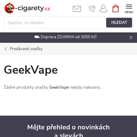
Přejít
NÁKUPNÍ
KOŠÍK
na
obsah
HLEDAT
⛟ Doprava ZDARMA od 3000 Kč!
Prodávané značky
GeekVape
Žádné produkty značky
GeekVape
nebyly nalezeny...
Mějte přehled o novinkách
a slevách