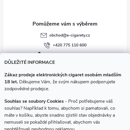
í
k
y
v
obchod
@
e-cigarety.cz
ý
+420 775 110 600
p
facebook.com/e-cigarety.cz
i
DŮLEŽITÉ INFORMACE
s
Zákaz prodeje elektronických cigaret osobám mladším
18 let.
Děkujeme Vám, že svým nákupem podporujete
u
zodpovědné prodejce.
Souhlas se soubory Cookies
- Proč potřebujeme váš
souhlas? Například k tomu, abychom si pamatovali, co
máte v košíku, abyste snadno zjistili stav objednávky a
Instagram
nemuseli se pokaždé přihlašovat, abychom vás
neobtěžovali nevhodnou reklamou.