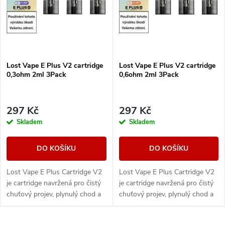
p
Abecedně
n
i
í
s
Lost Vape E Plus V2 cartridge
Lost Vape E Plus V2 cartridge
p
0,3ohm 2ml 3Pack
0,6ohm 2ml 3Pack
p
r
r
297 Kč
297 Kč
o
Skladem
Skladem
o
d
DO KOŠÍKU
DO KOŠÍKU
d
u
Lost Vape E Plus Cartridge V2
Lost Vape E Plus Cartridge V2
u
je cartridge navržená pro čistý
je cartridge navržená pro čistý
k
chuťový projev, plynulý chod a
chuťový projev, plynulý chod a
k
spolehlivý každodenní provoz.
spolehlivý každodenní provoz.