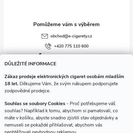
í
k
y
v
obchod
@
e-cigarety.cz
ý
+420 775 110 600
p
facebook.com/e-cigarety.cz
i
DŮLEŽITÉ INFORMACE
s
Zákaz prodeje elektronických cigaret osobám mladším
18 let.
Děkujeme Vám, že svým nákupem podporujete
u
zodpovědné prodejce.
Souhlas se soubory Cookies
- Proč potřebujeme váš
souhlas? Například k tomu, abychom si pamatovali, co
máte v košíku, abyste snadno zjistili stav objednávky a
Instagram
nemuseli se pokaždé přihlašovat, abychom vás
neobtěžovali nevhodnou reklamou.