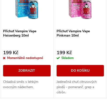
p
Abecedně
n
i
í
s
Příchuť Vampire Vape
Příchuť Vampire Vape
p
Heisenberg 10ml
Pinkman 10ml
p
r
r
199 Kč
199 Kč
o
Momentálně nedostupné
Skladem
o
d
ZOBRAZIT
DO KOŠÍKU
d
u
Chladivá směs s lehkým
Jedinečná chuť citrusových
u
ovocným nádechem.
plodů - pomeranč, grep a
k
citrón.
k