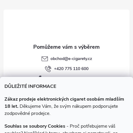
t
í
obchod
@
e-cigarety.cz
+420 775 110 600
facebook.com/e-cigarety.cz
DŮLEŽITÉ INFORMACE
Zákaz prodeje elektronických cigaret osobám mladším
18 let.
Děkujeme Vám, že svým nákupem podporujete
zodpovědné prodejce.
Souhlas se soubory Cookies
- Proč potřebujeme váš