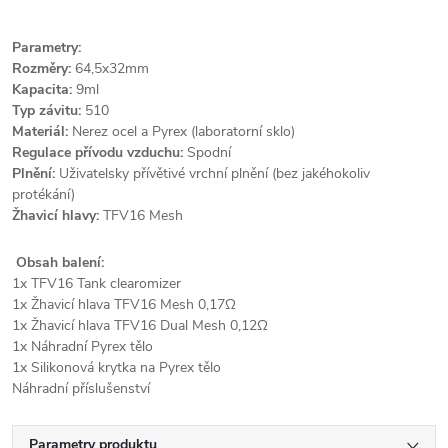
Parametry:
Rozměry:
64,5x32mm
Kapacita:
9ml
Typ závitu:
510
Materiál:
Nerez ocel a Pyrex (laboratorní sklo)
Regulace přívodu vzduchu:
Spodní
Plnění:
Uživatelsky přívětivé vrchní plnění (bez jakéhokoliv
protékání)
Žhavicí hlavy:
TFV16 Mesh
Obsah balení:
1x TFV16 Tank clearomizer
1x Žhavicí hlava TFV16 Mesh 0,17Ω
1x Žhavicí hlava TFV16 Dual Mesh 0,12Ω
1x Náhradní Pyrex tělo
1x Silikonová krytka na Pyrex tělo
Náhradní příslušenství
Parametry produktu