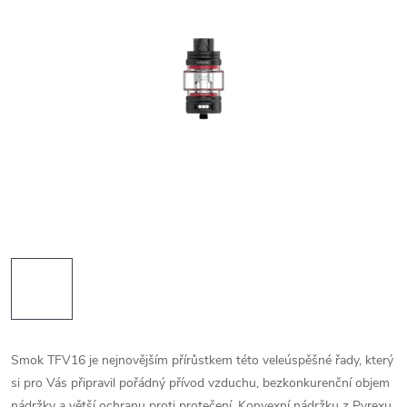
Smok TFV16 je nejnovějším přírůstkem této veleúspěšné řady, který
si pro Vás připravil pořádný přívod vzduchu, bezkonkurenční objem
nádržky a větší ochranu proti protečení. Konvexní nádržku z Pyrexu