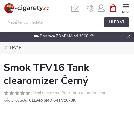
Přejít
NÁKUPNÍ
KOŠÍK
na
obsah
HLEDAT
⛟ Doprava ZDARMA od 3000 Kč!
TFV16
Smok TFV16 Tank
clearomizer Černý
Podrobnosti hodnocení
Neohodnoceno
Kód produktu:
CLEAR-SMOK-TFV16-BK