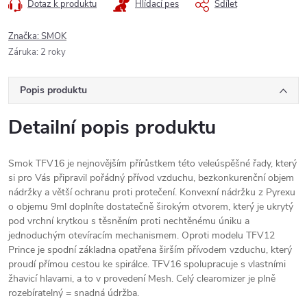
Dotaz k produktu
Hlídací pes
Sdílet
Značka:
SMOK
Záruka
:
2 roky
Popis produktu
Detailní popis produktu
Smok TFV16 je nejnovějším přírůstkem této veleúspěšné řady, který
si pro Vás připravil pořádný přívod vzduchu, bezkonkurenční objem
nádržky a větší ochranu proti protečení. Konvexní nádržku z Pyrexu
o objemu 9ml doplníte dostatečně širokým otvorem, který je ukrytý
pod vrchní krytkou s těsněním proti nechtěnému úniku a
jednoduchým otevíracím mechanismem. Oproti modelu TFV12
Prince je spodní základna opatřena širším přívodem vzduchu, který
proudí přímou cestou ke spirálce. TFV16 spolupracuje s vlastními
žhavicí hlavami, a to v provedení Mesh. Celý clearomizer je plně
rozebíratelný = snadná údržba.