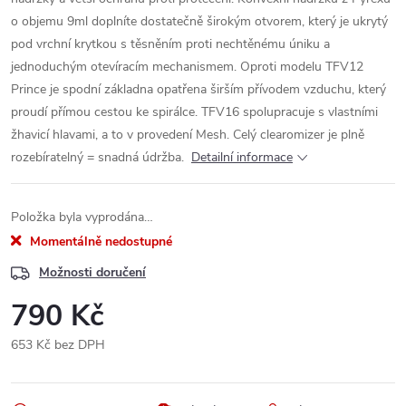
o objemu 9ml doplníte dostatečně širokým otvorem, který je ukrytý
pod vrchní krytkou s těsněním proti nechtěnému úniku a
jednoduchým otevíracím mechanismem. Oproti modelu TFV12
Prince je spodní základna opatřena širším přívodem vzduchu, který
proudí přímou cestou ke spirálce. TFV16 spolupracuje s vlastními
žhavicí hlavami, a to v provedení Mesh. Celý clearomizer je plně
rozebíratelný = snadná údržba.
Detailní informace
Položka byla vyprodána…
Momentálně nedostupné
Možnosti doručení
790 Kč
653 Kč bez DPH
Měrná
cena: