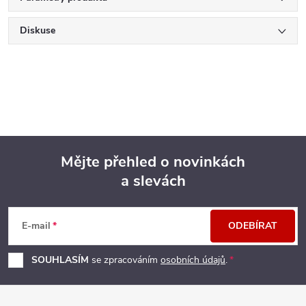
Diskuse
Mějte přehled o novinkách
a slevách
Z
á
E-mail
ODEBÍRAT
p
SOUHLASÍM
se zpracováním
osobních údajů
.
a