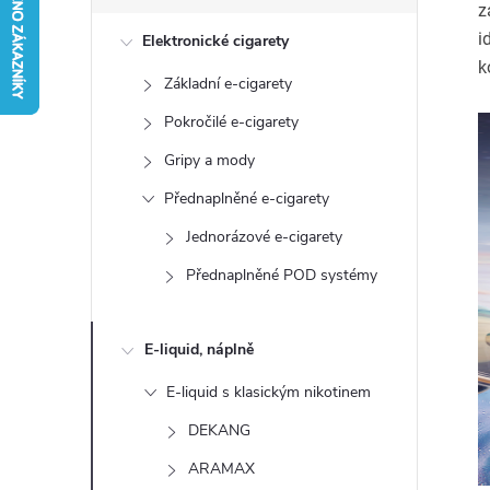
s
z
i
Elektronické cigarety
t
k
Základní e-cigarety
r
Pokročilé e-cigarety
a
Gripy a mody
Přednaplněné e-cigarety
n
Jednorázové e-cigarety
n
Přednaplněné POD systémy
í
E-liquid, náplně
p
E-liquid s klasickým nikotinem
a
DEKANG
ARAMAX