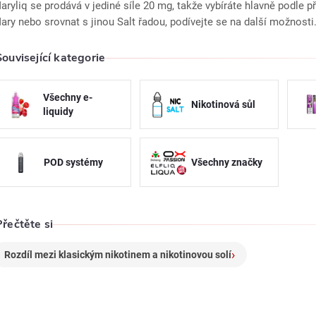
aryliq se prodává v jediné síle 20 mg, takže vybíráte hlavně podle 
ary nebo srovnat s jinou Salt řadou, podívejte se na další možnosti
á
d
Související kategorie
a
Všechny e-
Nikotinová sůl
c
liquidy
POD systémy
Všechny značky
p
v
Přečtěte si
k
Rozdíl mezi klasickým nikotinem a nikotinovou solí
y
v