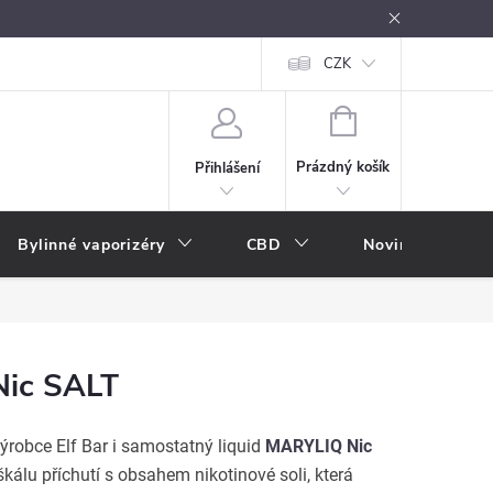
oužívání
Návody k použití
Vše o e-kouření
CZK
Nákupní rádce
NÁKUPNÍ
KOŠÍK
Prázdný košík
Přihlášení
Bylinné vaporizéry
CBD
Novinky
A
 Nic SALT
výrobce Elf Bar i samostatný liquid
MARYLIQ Nic
škálu příchutí s obsahem nikotinové soli, která