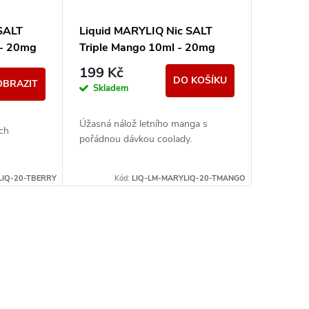
SALT
Liquid MARYLIQ Nic SALT
l - 20mg
Triple Mango 10ml - 20mg
199 Kč
DO KOŠÍKU
OBRAZIT
Skladem
Úžasná nálož letního manga s
ch
pořádnou dávkou coolady.
LIQ-20-TBERRY
Kód:
LIQ-LM-MARYLIQ-20-TMANGO