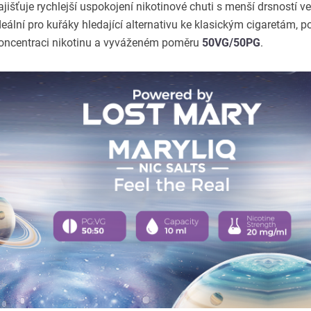
ajišťuje rychlejší uspokojení nikotinové chuti s menší drsností v
deální pro kuřáky hledající alternativu ke klasickým cigaretám, 
oncentraci nikotinu a vyváženém poměru
50VG/50PG
.