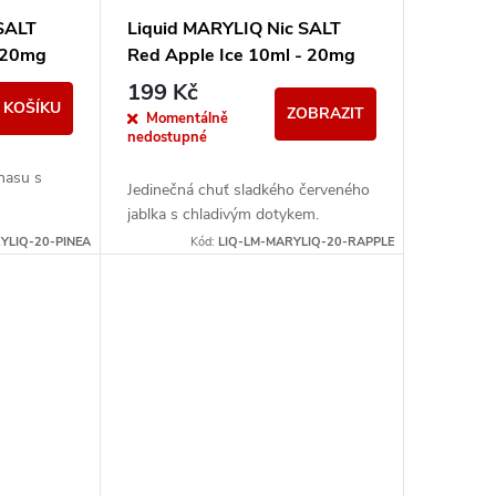
SALT
Liquid MARYLIQ Nic SALT
- 20mg
Red Apple Ice 10ml - 20mg
199 Kč
 KOŠÍKU
ZOBRAZIT
Momentálně
nedostupné
nasu s
Jedinečná chuť sladkého červeného
jablka s chladivým dotykem.
YLIQ-20-PINEA
Kód:
LIQ-LM-MARYLIQ-20-RAPPLE