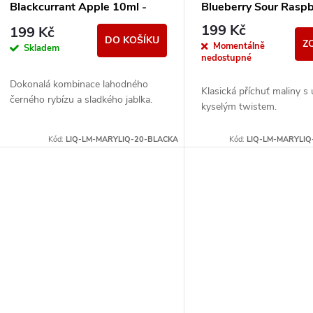
o
Blackcurrant Apple 10ml -
Blueberry Sour Raspb
r
20mg
10ml - 20mg
199 Kč
199 Kč
d
DO KOŠÍKU
Z
Momentálně
Skladem
o
nedostupné
u
Dokonalá kombinace lahodného
d
Klasická příchuť maliny 
černého rybízu a sladkého jablka.
kyselým twistem.
k
u
Kód:
LIQ-LM-MARYLIQ-20-BLACKA
Kód:
LIQ-LM-MARYLIQ
t
k
ů
t
ů