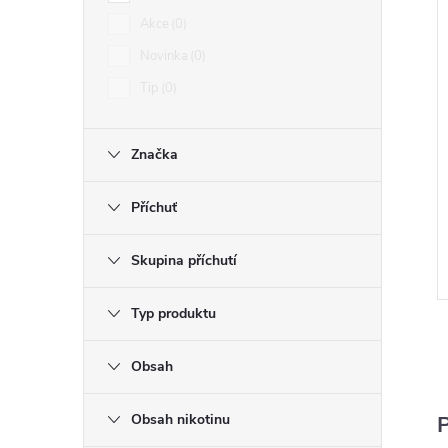
Akce
0
Novinka
0
Tip
0
Značka
Příchuť
Skupina příchutí
Typ produktu
Obsah
Obsah nikotinu
P