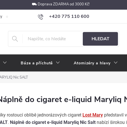
⛟ Doprava ZDARMA od 3000 Kč!
+420 775 110 600
ky
Podmínky ochrany osobních údajů
Velkoobchod
Pokyny k p
obchod@e-cigarety.cz
HLEDAT
Báze a příchutě
Atomizéry a hlavy
ARYLIQ Nic SALT
Náplně do cigaret e-liquid Maryliq
íky rostoucí oblibě jednorázových cigaret
Lost Mary
představil 
ALT
.
Náplně do cigaret e-liquid Maryliq Nic Salt
nabízí širokou 