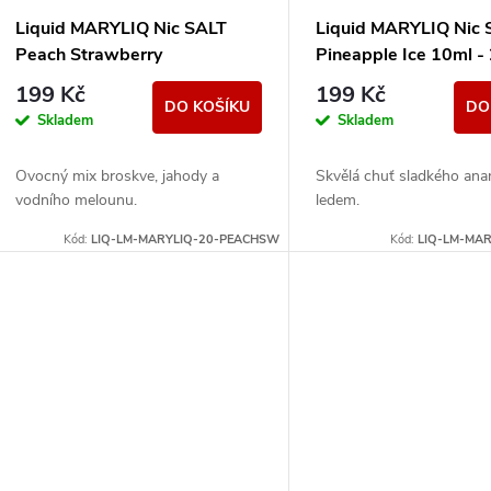
Liquid MARYLIQ Nic SALT
Liquid MARYLIQ Nic 
Peach Strawberry
Pineapple Ice 10ml 
Watermelon Ice 10ml - 20mg
199 Kč
199 Kč
DO KOŠÍKU
DO
Skladem
Skladem
Ovocný mix broskve, jahody a
Skvělá chuť sladkého ana
vodního melounu.
ledem.
Kód:
LIQ-LM-MARYLIQ-20-PEACHSW
Kód:
LIQ-LM-MAR