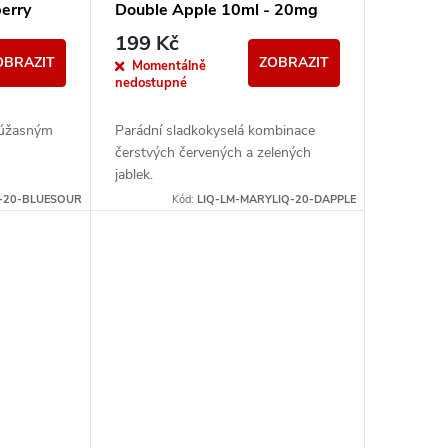
erry
Double Apple 10ml - 20mg
199 Kč
OBRAZIT
ZOBRAZIT
Momentálně
nedostupné
s úžasným
Parádní sladkokyselá kombinace
čerstvých červených a zelených
jablek.
-20-BLUESOUR
Kód:
LIQ-LM-MARYLIQ-20-DAPPLE