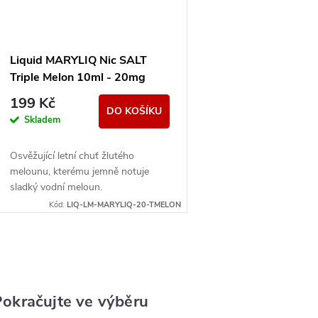
Liquid MARYLIQ Nic SALT
Triple Melon 10ml - 20mg
199 Kč
DO KOŠÍKU
Skladem
Osvěžující letní chuť žlutého
melounu, kterému jemně notuje
sladký vodní meloun.
Kód:
LIQ-LM-MARYLIQ-20-TMELON
O
v
okračujte ve výběru