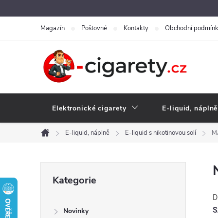
Přejít
na
Magazín
Poštovné
Kontakty
Obchodní podmín
obsah
Elektronické cigarety
E-liquid, náplně
E-liquid, náplně
E-liquid s nikotinovou solí
M
Domů
P
Přeskočit
Kategorie
kategorie
o
D
S
Novinky