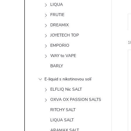
n
LIQUA
e
FRUTIE
DREAMIX
l
JOYETECH TOP
1
EMPORIO
WAY to VAPE
BARLY
E-liquid s nikotinovou solí
í
ELFLIQ Nic SALT
i
OXVA OX PASSION SALTS
RITCHY SALT
LIQUA SALT
ARAMAX SALT