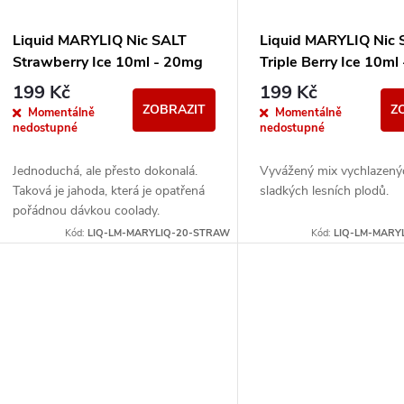
Liquid MARYLIQ Nic SALT
Liquid MARYLIQ Nic 
Strawberry Ice 10ml - 20mg
Triple Berry Ice 10m
199 Kč
199 Kč
ZOBRAZIT
Z
Momentálně
Momentálně
nedostupné
nedostupné
Jednoduchá, ale přesto dokonalá.
Vyvážený mix vychlazený
Taková je jahoda, která je opatřená
sladkých lesních plodů.
pořádnou dávkou coolady.
Kód:
LIQ-LM-MARYLIQ-20-STRAW
Kód:
LIQ-LM-MARY