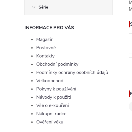
l
M
Série
M
INFORMACE PRO VÁS
Magazín
Poštovné
Kontakty
í
Obchodní podmínky
Podmínky ochrany osobních údajů
Velkoobchod
r
Pokyny k používání
Návody k použití
Vše o e-kouření
Nákupní rádce
Ověření věku