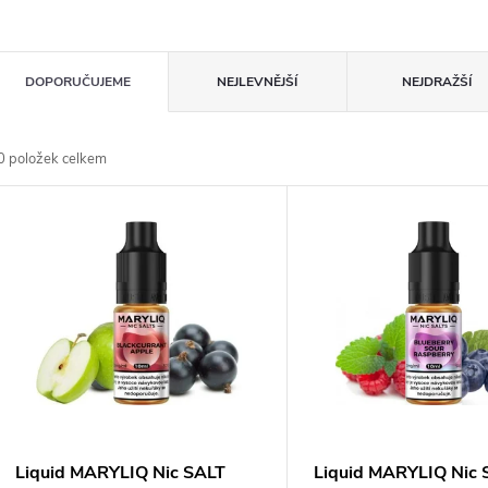
Ř
DOPORUČUJEME
NEJLEVNĚJŠÍ
NEJDRAŽŠÍ
a
0
položek celkem
z
V
e
ý
n
p
p
s
r
p
Liquid MARYLIQ Nic SALT
Liquid MARYLIQ Nic 