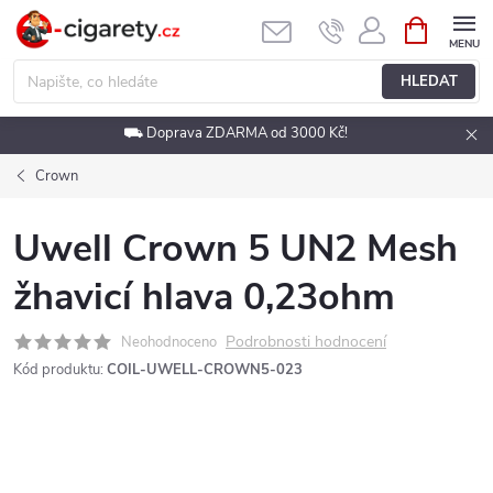
Přejít
NÁKUPNÍ
KOŠÍK
na
obsah
HLEDAT
⛟ Doprava ZDARMA od 3000 Kč!
Crown
Uwell Crown 5 UN2 Mesh
žhavicí hlava 0,23ohm
Podrobnosti hodnocení
Neohodnoceno
Kód produktu:
COIL-UWELL-CROWN5-023