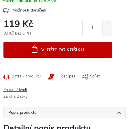
12.8.2026
Možnosti doručení
119 Kč
98 Kč bez DPH
Měrná
cena:
VLOŽIT DO KOŠÍKU
Dotaz k produktu
Hlídací pes
Sdílet
Značka:
Uwell
Záruka
:
2 roky
Popis produktu
Detailní popis produktu