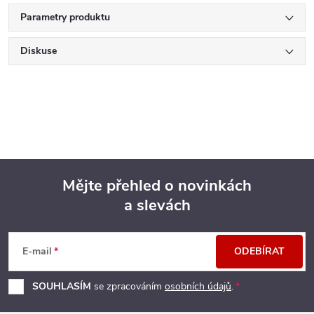
Parametry produktu
Diskuse
Mějte přehled o novinkách
a slevách
Z
á
E-mail
ODEBÍRAT
p
SOUHLASÍM
se zpracováním
osobních údajů
.