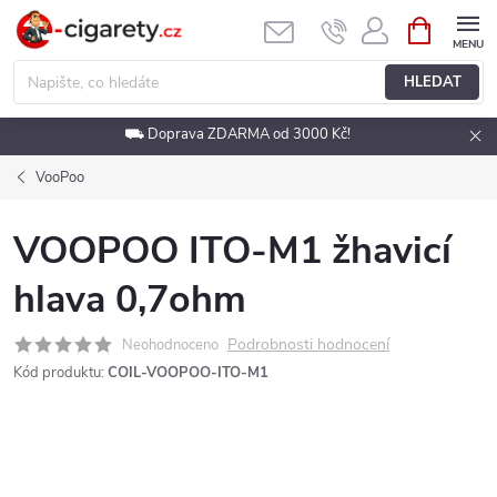
Přejít
NÁKUPNÍ
KOŠÍK
na
obsah
HLEDAT
⛟ Doprava ZDARMA od 3000 Kč!
VooPoo
VOOPOO ITO-M1 žhavicí
hlava 0,7ohm
Podrobnosti hodnocení
Neohodnoceno
Kód produktu:
COIL-VOOPOO-ITO-M1