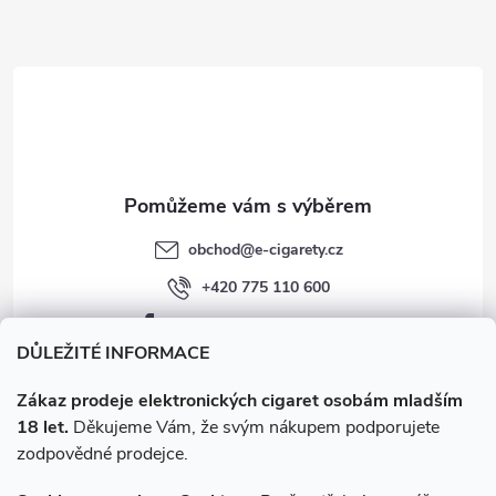
a
t
í
obchod
@
e-cigarety.cz
+420 775 110 600
facebook.com/e-cigarety.cz
DŮLEŽITÉ INFORMACE
Zákaz prodeje elektronických cigaret osobám mladším
18 let.
Děkujeme Vám, že svým nákupem podporujete
zodpovědné prodejce.