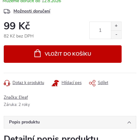
12.8.2026
Možnosti doručení
99 Kč
82 Kč bez DPH
Měrná
cena:
VLOŽIT DO KOŠÍKU
Dotaz k produktu
Hlídací pes
Sdílet
Značka:
Eleaf
Záruka
:
2 roky
Popis produktu
Detailní popis produktu