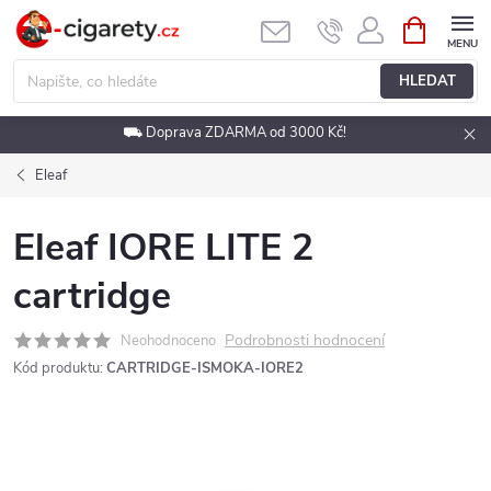
Přejít
NÁKUPNÍ
KOŠÍK
na
obsah
HLEDAT
⛟ Doprava ZDARMA od 3000 Kč!
Eleaf
Eleaf IORE LITE 2
cartridge
Podrobnosti hodnocení
Neohodnoceno
Kód produktu:
CARTRIDGE-ISMOKA-IORE2