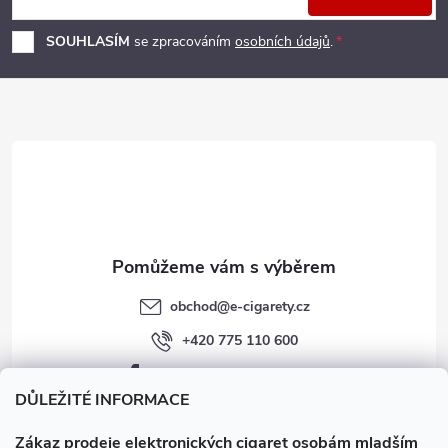
p
SOUHLASÍM
se zpracováním
osobních údajů
.
a
t
í
obchod
@
e-cigarety.cz
+420 775 110 600
facebook.com/e-cigarety.cz
DŮLEŽITÉ INFORMACE
Zákaz prodeje elektronických cigaret osobám mladším