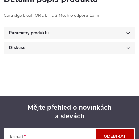
Cartridge Eleaf IORE LITE 2 Mesh o odporu 1ohm.
Parametry produktu
Diskuse
Mějte přehled o novinkách
a slevách
Z
á
E-mail
ODEBÍRAT