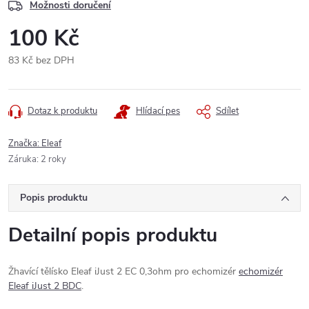
Možnosti doručení
100 Kč
83 Kč bez DPH
Měrná
cena:
Dotaz k produktu
Hlídací pes
Sdílet
Značka:
Eleaf
Záruka
:
2 roky
Popis produktu
Detailní popis produktu
Žhavící tělísko Eleaf iJust 2 EC 0,3ohm pro echomizér
echomizér
Eleaf iJust 2 BDC
.