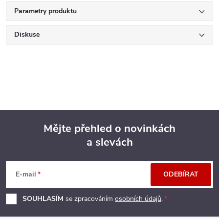
Parametry produktu
Diskuse
Mějte přehled o novinkách
a slevách
Z
á
E-mail
ODEBÍRAT
p
SOUHLASÍM
se zpracováním
osobních údajů
.