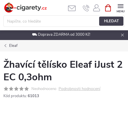
Přejít
NÁKUPNÍ
KOŠÍK
na
obsah
HLEDAT
⛟ Doprava ZDARMA od 3000 Kč!
Eleaf
Žhavící tělísko Eleaf iJust 2
EC 0,3ohm
Podrobnosti hodnocení
Neohodnoceno
Kód produktu:
61013