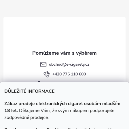
a
t
í
obchod
@
e-cigarety.cz
+420 775 110 600
facebook.com/e-cigarety.cz
DŮLEŽITÉ INFORMACE
Zákaz prodeje elektronických cigaret osobám mladším
18 let.
Děkujeme Vám, že svým nákupem podporujete
zodpovědné prodejce.