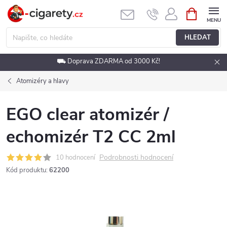
Přejít
NÁKUPNÍ
KOŠÍK
na
obsah
HLEDAT
⛟ Doprava ZDARMA od 3000 Kč!
Atomizéry a hlavy
EGO clear atomizér /
echomizér T2 CC 2ml
Podrobnosti hodnocení
10 hodnocení
Kód produktu:
62200