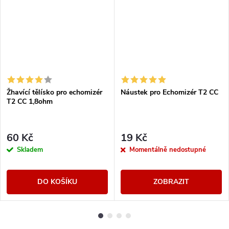
Žhavící tělísko pro echomizér
Náustek pro Echomizér T2 CC
T2 CC 1,8ohm
60 Kč
19 Kč
Skladem
Momentálně nedostupné
DO KOŠÍKU
ZOBRAZIT