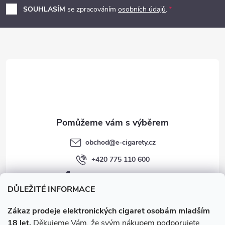
p
SOUHLASÍM
se zpracováním
osobních údajů
.
a
t
í
obchod
@
e-cigarety.cz
+420 775 110 600
facebook.com/e-cigarety.cz
DŮLEŽITÉ INFORMACE
Zákaz prodeje elektronických cigaret osobám mladším
18 let.
Děkujeme Vám, že svým nákupem podporujete