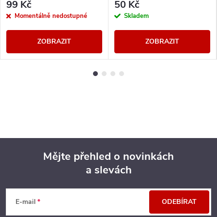
99 Kč
50 Kč
Momentálně nedostupné
Skladem
ZOBRAZIT
ZOBRAZIT
Mějte přehled o novinkách
a slevách
Z
á
E-mail
ODEBÍRAT