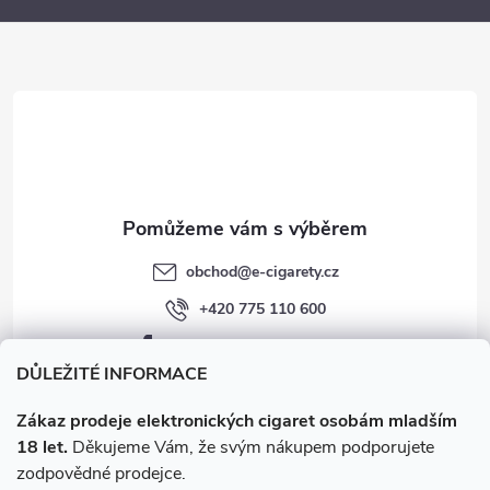
a
t
í
obchod
@
e-cigarety.cz
+420 775 110 600
facebook.com/e-cigarety.cz
DŮLEŽITÉ INFORMACE
Zákaz prodeje elektronických cigaret osobám mladším
18 let.
Děkujeme Vám, že svým nákupem podporujete
zodpovědné prodejce.