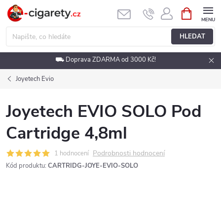
Přejít
NÁKUPNÍ
KOŠÍK
na
obsah
HLEDAT
⛟ Doprava ZDARMA od 3000 Kč!
Joyetech Evio
Joyetech EVIO SOLO Pod
Cartridge 4,8ml
Podrobnosti hodnocení
1 hodnocení
Kód produktu:
CARTRIDG-JOYE-EVIO-SOLO