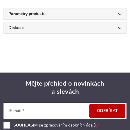
Parametry produktu
Diskuse
Mějte přehled o novinkách
a slevách
Z
á
E-mail
ODEBÍRAT
p
SOUHLASÍM
se zpracováním
osobních údajů
.