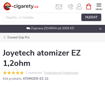
Přejít
NÁKUPNÍ
KOŠÍK
na
obsah
HLEDAT
⛟ Doprava ZDARMA od 3000 Kč!
Exceed Grip Pro
Joyetech atomizer EZ
1,2ohm
Podrobnosti hodnocení
1 hodnocení
Kód produktu:
ATOMIZER-EZ-12