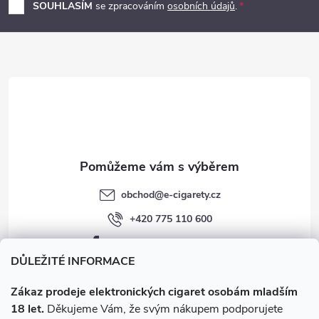
p
SOUHLASÍM
se zpracováním
osobních údajů
.
a
t
í
obchod
@
e-cigarety.cz
+420 775 110 600
facebook.com/e-cigarety.cz
DŮLEŽITÉ INFORMACE
Zákaz prodeje elektronických cigaret osobám mladším
18 let.
Děkujeme Vám, že svým nákupem podporujete