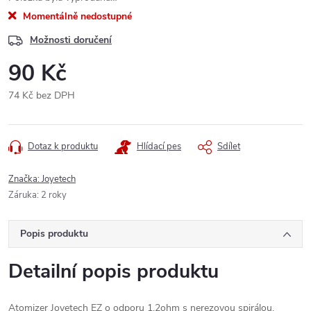
Momentálně nedostupné
Možnosti doručení
90 Kč
74 Kč bez DPH
Měrná
cena:
Dotaz k produktu
Hlídací pes
Sdílet
Značka:
Joyetech
Záruka
:
2 roky
Popis produktu
Detailní popis produktu
Atomizer Joyetech EZ o odporu 1,2ohm s nerezovou spirálou.