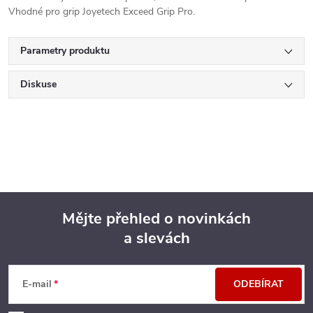
Vhodné pro grip Joyetech Exceed Grip Pro.
Parametry produktu
Diskuse
Mějte přehled o novinkách
a slevách
Z
á
E-mail
ODEBÍRAT