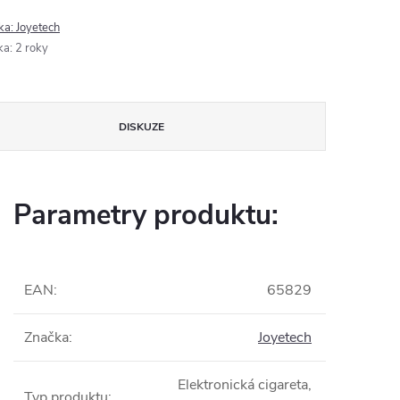
ka:
Joyetech
ka
:
2 roky
DISKUZE
Parametry produktu:
EAN
:
65829
Značka
:
Joyetech
Elektronická cigareta,
Typ produktu
: