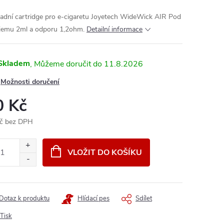
adní cartridge pro e-cigaretu Joyetech WideWick AIR Pod
jemu 2ml a odporu 1,2ohm.
Detailní informace
Skladem
11.8.2026
Možnosti doručení
0 Kč
č bez DPH
ná
:
VLOŽIT DO KOŠÍKU
Dotaz k produktu
Hlídací pes
Sdílet
Tisk