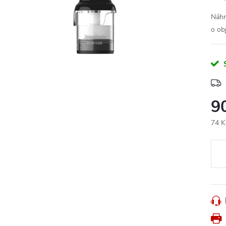
Náhr
o ob
9
74 K
Měr
cena