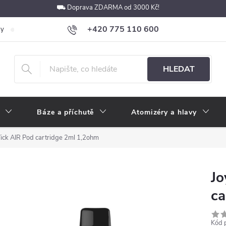
⛟ Doprava ZDARMA od 3000 Kč!
+420 775 110 600
ky
Podmínky ochrany osobních údajů
Velkoobchod
Pokyny k p
obchod@e-cigarety.cz
HLEDAT
Báze a příchutě
Atomizéry a hlavy
ck AIR Pod cartridge 2ml 1,2ohm
Jo
ca
Kód 