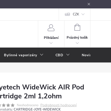
oužívání
Návody k použití
Vše o e-kouření
CZK
Nákupní rádce
NÁKUPNÍ
KOŠÍK
Prázdný košík
Přihlášení
Bylinné vaporizéry
CBD
Novinky
A
yetech WideWick AIR Pod
rtridge 2ml 1,2ohm
Podrobnosti hodnocení
Neohodnoceno
produktu:
CARTRIDGE-JOYE-WIDEWICK