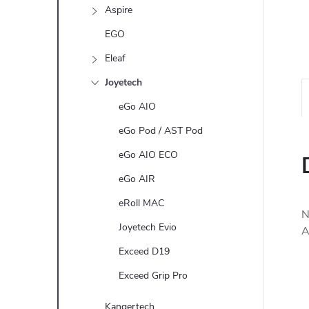
n
Aspire
e
EGO
Eleaf
l
Joyetech
eGo AIO
eGo Pod / AST Pod
eGo AIO ECO
eGo AIR
eRoll MAC
N
Joyetech Evio
A
Exceed D19
Exceed Grip Pro
Kangertech