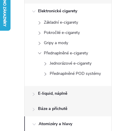
s
Elektronické cigarety
t
Základní e-cigarety
r
Pokročilé e-cigarety
a
Gripy a mody
Přednaplněné e-cigarety
n
Jednorázové e-cigarety
n
Přednaplněné POD systémy
í
E-liquid, náplně
p
Báze a příchutě
a
Atomizéry a hlavy