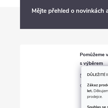
Z
Mějte přehled o novinkách
á
p
a
t
í
obchod
@
e-ci
DŮLEŽITÉ 
z
Zákaz prode
+420 775 11
let.
Děkujem
facebook.com
prodejce.
rety.cz
Souhlas se 