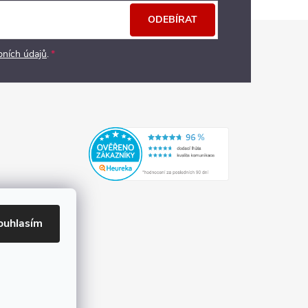
ODEBÍRAT
bních údajů
.
ouhlasím