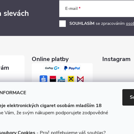
E-mail
a slevách
SOUHLASÍM
se zpracováním
oso
Online platby
Instagram
garety.c
INFORMACE
S
je elektronických cigaret osobám mladším 18
0 600
e Vám, že svým nákupem podporujete zodpovědné
/e-ciga
soubory Cookies
- Proč potřebujeme váš souhlas?