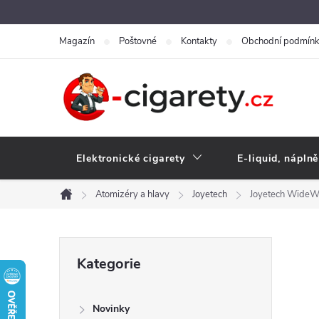
Přejít
na
Magazín
Poštovné
Kontakty
Obchodní podmín
obsah
Elektronické cigarety
E-liquid, náplně
Atomizéry a hlavy
Joyetech
Joyetech WideWi
Domů
P
Přeskočit
Kategorie
kategorie
o
Novinky