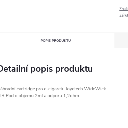
Znač
Záru
POPIS PRODUKTU
Detailní popis produktu
áhradní cartridge pro e-cigaretu Joyetech WideWick
IR Pod o objemu 2ml a odporu 1,2ohm.