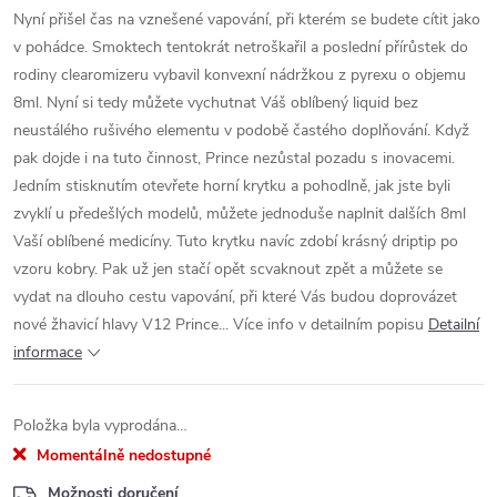
Nyní přišel čas na vznešené vapování, při kterém se budete cítit jako
v pohádce. Smoktech tentokrát netroškařil a poslední přírůstek do
rodiny clearomizeru vybavil konvexní nádržkou z pyrexu o objemu
8ml. Nyní si tedy můžete vychutnat Váš oblíbený liquid bez
neustálého rušivého elementu v podobě častého doplňování. Když
pak dojde i na tuto činnost, Prince nezůstal pozadu s inovacemi.
Jedním stisknutím otevřete horní krytku a pohodlně, jak jste byli
zvyklí u předešlých modelů, můžete jednoduše naplnit dalších 8ml
Vaší oblíbené medicíny. Tuto krytku navíc zdobí krásný driptip po
vzoru kobry. Pak už jen stačí opět scvaknout zpět a můžete se
vydat na dlouho cestu vapování, při které Vás budou doprovázet
nové žhavicí hlavy V12 Prince... Více info v detailním popisu
Detailní
informace
Položka byla vyprodána…
Momentálně nedostupné
Možnosti doručení