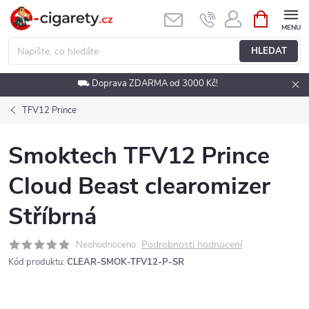
Přejít
NÁKUPNÍ
KOŠÍK
na
obsah
HLEDAT
⛟ Doprava ZDARMA od 3000 Kč!
TFV12 Prince
Smoktech TFV12 Prince
Cloud Beast clearomizer
Stříbrná
Podrobnosti hodnocení
Neohodnoceno
Kód produktu:
CLEAR-SMOK-TFV12-P-SR