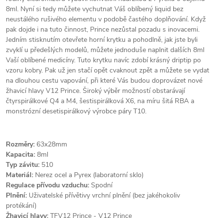
8ml. Nyní si tedy můžete vychutnat Váš oblíbený liquid bez
neustálého rušivého elementu v podobě častého doplňování. Když
pak dojde i na tuto činnost, Prince nezůstal pozadu s inovacemi.
Jedním stisknutím otevřete horní krytku a pohodlně, jak jste byli
zvyklí u předešlých modelů, můžete jednoduše naplnit dalších 8ml
Vaší oblíbené medicíny. Tuto krytku navíc zdobí krásný driptip po
vzoru kobry. Pak už jen stačí opět cvaknout zpět a můžete se vydat
na dlouhou cestu vapování, při které Vás budou doprovázet nové
žhavicí hlavy V12 Prince. Široký výběr možností obstarávají
čtyrspirálkové Q4 a M4, šestispirálková X6, na míru šitá RBA a
monstrózní desetispirálkový výrobce páry T10.
Rozměry:
63x28mm
Kapacita:
8ml
Typ závitu:
510
Materiál:
Nerez ocel a Pyrex (laboratorní sklo)
Regulace přívodu vzduchu:
Spodní
Plnění:
Uživatelské přívětivy vrchní plnění (bez jakéhokoliv
protékání)
Žhavicí hlavy:
TFV12 Prince - V12 Prince