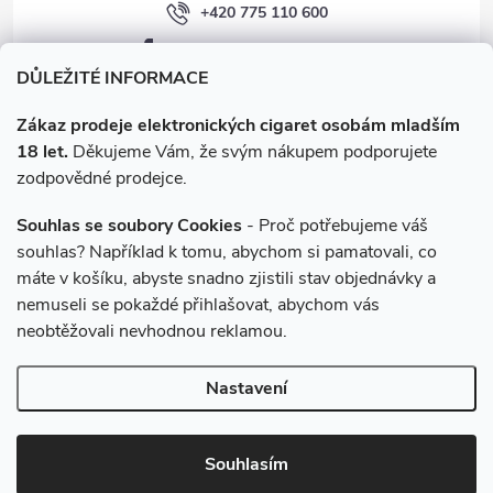
+420 775 110 600
facebook.com/e-cigarety.cz
DŮLEŽITÉ INFORMACE
Zákaz prodeje elektronických cigaret osobám mladším
18 let.
Děkujeme Vám, že svým nákupem podporujete
zodpovědné prodejce.
Souhlas se soubory Cookies
- Proč potřebujeme váš
souhlas? Například k tomu, abychom si pamatovali, co
máte v košíku, abyste snadno zjistili stav objednávky a
Instagram
nemuseli se pokaždé přihlašovat, abychom vás
neobtěžovali nevhodnou reklamou.
Copyright 2026
e-cigarety.cz
. Všechna práva vyhrazena.
Upravit
Nastavení
nastavení cookies
Vytvořil Shoptet
Souhlasím