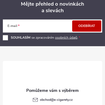
Mějte přehled o novinkách
a slevách
Z
á
E-mail
ODEBÍRAT
p
SOUHLASÍM
se zpracováním
osobních údajů
.
a
t
í
obchod
@
e-cigarety.cz