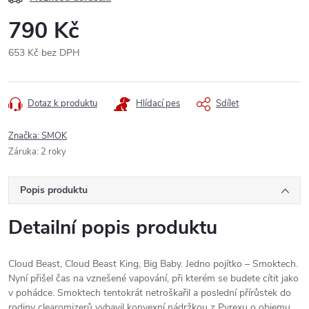
790 Kč
653 Kč bez DPH
Měrná
cena:
Dotaz k produktu
Hlídací pes
Sdílet
Značka:
SMOK
Záruka
:
2 roky
Popis produktu
Detailní popis produktu
Cloud Beast, Cloud Beast King, Big Baby. Jedno pojítko – Smoktech.
Nyní přišel čas na vznešené vapování, při kterém se budete cítit jako
v pohádce. Smoktech tentokrát netroškařil a poslední přírůstek do
rodiny clearomizerů vybavil konvexní nádržkou z Pyrexu o objemu