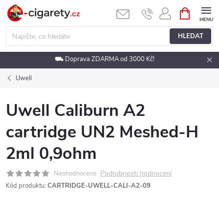
Přejít
NÁKUPNÍ
KOŠÍK
na
obsah
HLEDAT
⛟ Doprava ZDARMA od 3000 Kč!
Uwell
Uwell Caliburn A2
cartridge UN2 Meshed-H
2ml 0,9ohm
Podrobnosti hodnocení
Neohodnoceno
Kód produktu:
CARTRIDGE-UWELL-CALI-A2-09