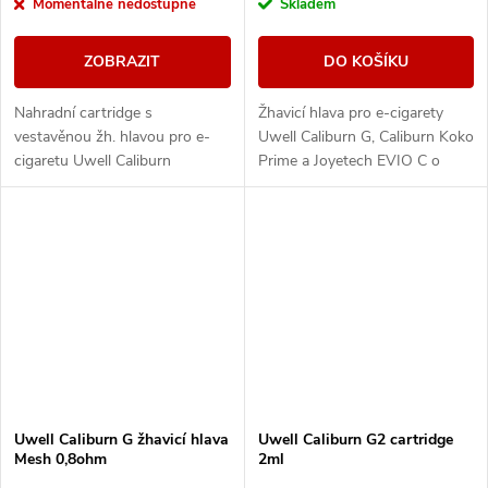
Momentálně nedostupné
Skladem
ZOBRAZIT
DO KOŠÍKU
Nahradní cartridge s
Žhavicí hlava pro e-cigarety
vestavěnou žh. hlavou pro e-
Uwell Caliburn G, Caliburn Koko
cigaretu Uwell Caliburn
Prime a Joyetech EVIO C o
A3/A3S/AZ3 o objemu 2ml a
odporu 1ohm.
odporu 0,8ohm s bočním
plněním.
Uwell Caliburn G žhavicí hlava
Uwell Caliburn G2 cartridge
Mesh 0,8ohm
2ml