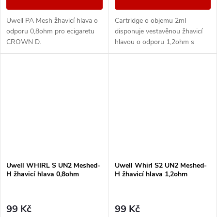
Uwell PA Mesh žhavicí hlava o
Cartridge o objemu 2ml
odporu 0,8ohm pro ecigaretu
disponuje vestavěnou žhavicí
CROWN D.
hlavou o odporu 1,2ohm s
technologií PRO-FOCS =
nejlepší autentická chuť liquidu.
Vhodné pro Uwell Yearn...
Uwell WHIRL S UN2 Meshed-
Uwell Whirl S2 UN2 Meshed-
H žhavicí hlava 0,8ohm
H žhavicí hlava 1,2ohm
99 Kč
99 Kč