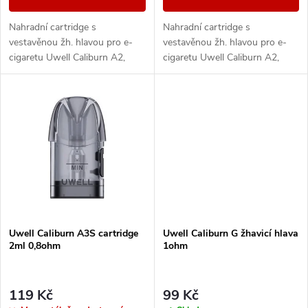
d
u
Nahradní cartridge s
Nahradní cartridge s
u
vestavěnou žh. hlavou pro e-
vestavěnou žh. hlavou pro e-
k
cigaretu Uwell Caliburn A2,
cigaretu Uwell Caliburn A2,
k
A2S a AK2 o objemu 2ml a
A2S a AK2 o objemu 2ml a
odporu 0,9ohm.
odporu 1,2ohm.
t
t
ů
ů
Uwell Caliburn A3S cartridge
Uwell Caliburn G žhavicí hlava
2ml 0,8ohm
1ohm
119 Kč
99 Kč