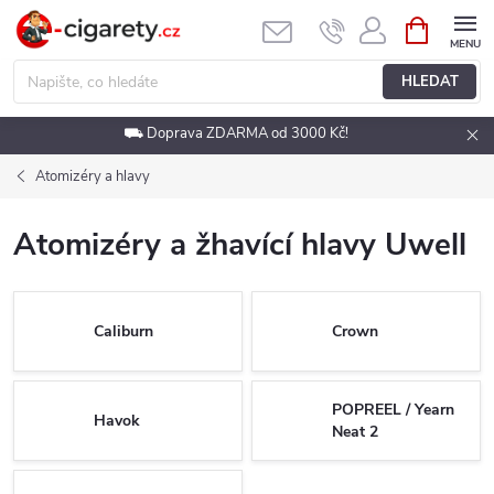
Přejít
NÁKUPNÍ
KOŠÍK
na
obsah
HLEDAT
⛟ Doprava ZDARMA od 3000 Kč!
Atomizéry a hlavy
Atomizéry a žhavící hlavy Uwell
Caliburn
Crown
POPREEL / Yearn
Havok
Neat 2