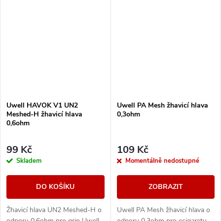
Uwell HAVOK V1 UN2
Uwell PA Mesh žhavicí hlava
Meshed-H žhavicí hlava
0,3ohm
0,6ohm
99 Kč
109 Kč
Skladem
Momentálně nedostupné
DO KOŠÍKU
ZOBRAZIT
Žhavicí hlava UN2 Meshed-H o
Uwell PA Mesh žhavicí hlava o
odporu 0,6ohm pro grip Uwell
odporu 0,3ohm pro ecigaretu