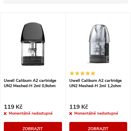
a
Nejlevnější
V
Nejdražší
z
ý
Nejprodávanější
e
p
Abecedně
n
i
í
s
Uwell Caliburn A2 cartridge
Uwell Caliburn A2 cartridge
p
UN2 Meshed-H 2ml 0,9ohm
UN2 Meshed-H 2ml 1,2ohm
p
r
r
119 Kč
119 Kč
o
Momentálně nedostupné
Momentálně nedostupné
o
d
ZOBRAZIT
ZOBRAZIT