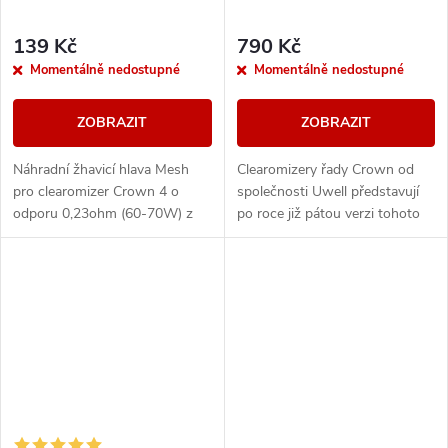
139 Kč
790 Kč
Momentálně nedostupné
Momentálně nedostupné
ZOBRAZIT
ZOBRAZIT
Náhradní žhavicí hlava Mesh
Clearomizery řady Crown od
pro clearomizer Crown 4 o
společnosti Uwell představují
odporu 0,23ohm (60-70W) z
po roce již pátou verzi tohoto
nerez oceli.
oblíbeného sub-ohmového
clearomizeru, který disponuje
patentovanou...