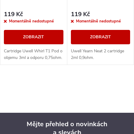
119 Kč
119 Kč
Momentálně nedostupné
Momentálně nedostupné
ZOBRAZIT
ZOBRAZIT
Cartridge Uwell Whirl T1 Pod o
Uwell Yearn Neat 2 cartridge
objemu 3ml a odporu 0,75ohm.
2ml 0,9ohm.
O
v
l
á
Mějte přehled o novinkách
d
a slevách