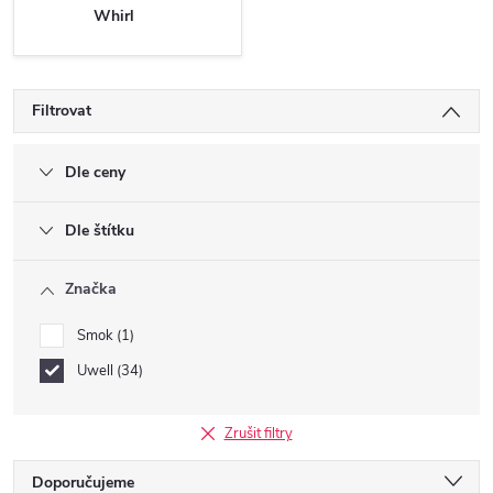
Whirl
Filtrovat
Dle ceny
Dle štítku
Značka
Smok
1
Uwell
34
Zrušit filtry
Ř
Doporučujeme