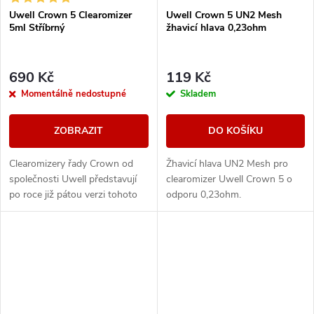
Uwell Crown 5 Clearomizer
Uwell Crown 5 UN2 Mesh
5ml Stříbrný
žhavicí hlava 0,23ohm
690 Kč
119 Kč
Momentálně nedostupné
Skladem
ZOBRAZIT
DO KOŠÍKU
Clearomizery řady Crown od
Žhavicí hlava UN2 Mesh pro
společnosti Uwell představují
clearomizer Uwell Crown 5 o
po roce již pátou verzi tohoto
odporu 0,23ohm.
oblíbeného sub-ohmového
clearomizeru, který disponuje
patentovanou...