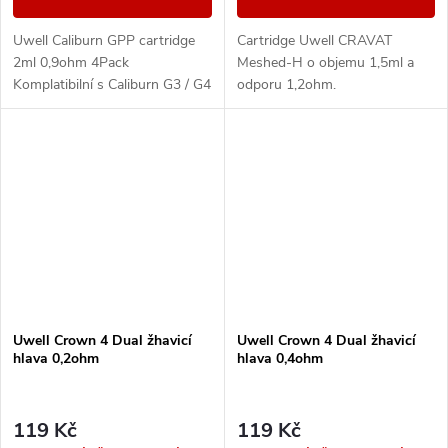
Uwell Caliburn GPP cartridge
Cartridge Uwell CRAVAT
2ml 0,9ohm 4Pack
Meshed-H o objemu 1,5ml a
Komplatibilní s Caliburn G3 / G4
odporu 1,2ohm.
a G5. Balení obsahuje 4ks.
Uwell Crown 4 Dual žhavicí
Uwell Crown 4 Dual žhavicí
hlava 0,2ohm
hlava 0,4ohm
119 Kč
119 Kč