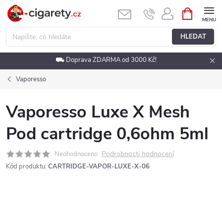
Přejít
NÁKUPNÍ
KOŠÍK
na
obsah
HLEDAT
⛟ Doprava ZDARMA od 3000 Kč!
Vaporesso
Vaporesso Luxe X Mesh
Pod cartridge 0,6ohm 5ml
Podrobnosti hodnocení
Neohodnoceno
Kód produktu:
CARTRIDGE-VAPOR-LUXE-X-06