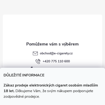
a
t
í
obchod
@
e-cigarety.cz
+420 775 110 600
facebook.com/e-cigarety.cz
DŮLEŽITÉ INFORMACE
Zákaz prodeje elektronických cigaret osobám mladším
18 let.
Děkujeme Vám, že svým nákupem podporujete
zodpovědné prodejce.