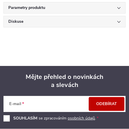
Parametry produktu
Diskuse
Mějte přehled o novinkách
a slevách
Z
á
E-mail
ODEBÍRAT
p
SOUHLASÍM
se zpracováním
osobních údajů
.