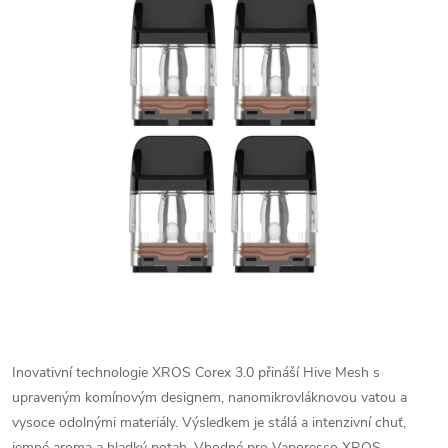
Inovativní technologie XROS Corex 3.0 přináší Hive Mesh s
upraveným komínovým designem, nanomikrovláknovou vatou a
vysoce odolnými materiály. Výsledkem je stálá a intenzivní chuť,
jemné aroma a hladký potah. Vhodné pro Vaporesso XROS