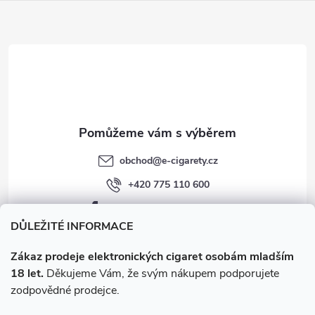
a
t
í
obchod
@
e-cigarety.cz
+420 775 110 600
facebook.com/e-cigarety.cz
DŮLEŽITÉ INFORMACE
Zákaz prodeje elektronických cigaret osobám mladším
18 let.
Děkujeme Vám, že svým nákupem podporujete
zodpovědné prodejce.