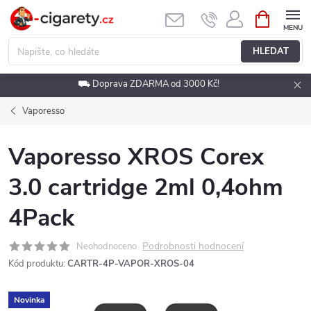
Přejít
NÁKUPNÍ
KOŠÍK
na
obsah
HLEDAT
⛟ Doprava ZDARMA od 3000 Kč!
Vaporesso
Vaporesso XROS Corex
3.0 cartridge 2ml 0,4ohm
4Pack
Podrobnosti hodnocení
Neohodnoceno
Kód produktu:
CARTR-4P-VAPOR-XROS-04
Novinka