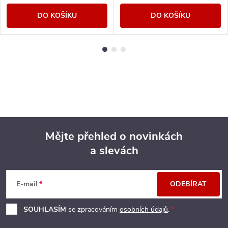
DO KOŠÍKU
DO KOŠÍKU
Mějte přehled o novinkách
a slevách
Z
á
E-mail
ODEBÍRAT
p
SOUHLASÍM
se zpracováním
osobních údajů
.