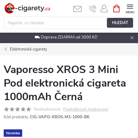
Přejít
NÁKUPNÍ
KOŠÍK
na
obsah
HLEDAT
⛟ Doprava ZDARMA od 3000 Kč!
Elektronické cigarety
Vaporesso XROS 3 Mini
Pod elektronická cigareta
1000mAh Černá
Podrobnosti hodnocení
Neohodnoceno
Kód produktu:
CIG-VAPO-XROS-M3-1000-BK
Novinka