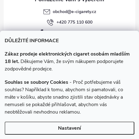
obchod
@
e-cigarety.cz
+420 775 110 600
facebook.com/e-cigarety.cz
DŮLEŽITÉ INFORMACE
Zákaz prodeje elektronických cigaret osobám mladším
18 let.
Děkujeme Vám, že svým nákupem podporujete
zodpovědné prodejce.
Souhlas se soubory Cookies
- Proč potřebujeme váš
souhlas? Například k tomu, abychom si pamatovali, co
máte v košíku, abyste snadno zjistili stav objednávky a
Instagram
nemuseli se pokaždé přihlašovat, abychom vás
neobtěžovali nevhodnou reklamou.
Copyright 2026
e-cigarety.cz
. Všechna práva vyhrazena.
Upravit
Nastavení
nastavení cookies