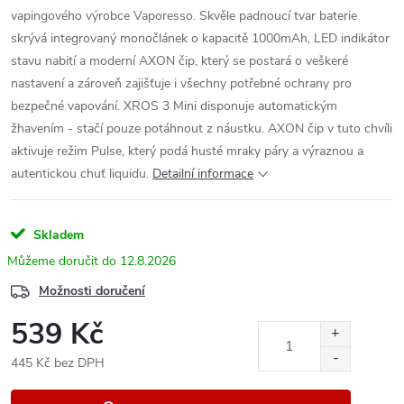
vapingového výrobce Vaporesso. Skvěle padnoucí tvar baterie
skrývá integrovaný monočlánek o kapacitě 1000mAh, LED indikátor
stavu nabití a moderní AXON čip, který se postará o veškeré
nastavení a zároveň zajišťuje i všechny potřebné ochrany pro
bezpečné vapování. XROS 3 Mini disponuje automatickým
žhavením - stačí pouze potáhnout z náustku. AXON čip v tuto chvíli
aktivuje režim Pulse, který podá husté mraky páry a výraznou a
autentickou chuť liquidu.
Detailní informace
Skladem
12.8.2026
Možnosti doručení
539 Kč
445 Kč bez DPH
Měrná