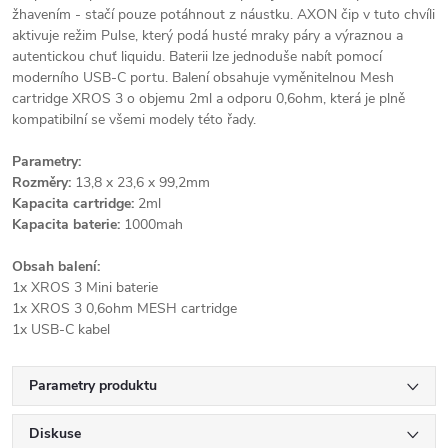
žhavením - stačí pouze potáhnout z náustku. AXON čip v tuto chvíli
aktivuje režim Pulse, který podá husté mraky páry a výraznou a
autentickou chuť liquidu. Baterii lze jednoduše nabít pomocí
moderního USB-C portu. Balení obsahuje vyměnitelnou Mesh
cartridge XROS 3 o objemu 2ml a odporu 0,6ohm, která je plně
kompatibilní se všemi modely této řady.
Parametry:
Rozměry:
13,8 x 23,6 x 99,2mm
Kapacita cartridge:
2ml
Kapacita baterie:
1000mah
Obsah balení:
1x XROS 3 Mini baterie
1x XROS 3 0,6ohm MESH cartridge
1x USB-C kabel
Parametry produktu
Diskuse