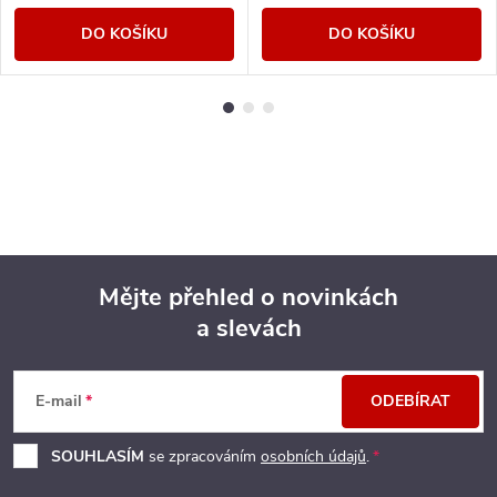
DO KOŠÍKU
DO KOŠÍKU
Mějte přehled o novinkách
a slevách
Z
á
E-mail
ODEBÍRAT
p
SOUHLASÍM
se zpracováním
osobních údajů
.