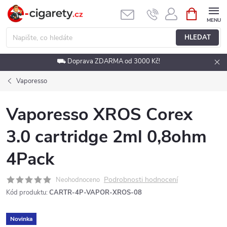
Přejít
NÁKUPNÍ
KOŠÍK
na
obsah
HLEDAT
⛟ Doprava ZDARMA od 3000 Kč!
Vaporesso
Vaporesso XROS Corex
3.0 cartridge 2ml 0,8ohm
4Pack
Podrobnosti hodnocení
Neohodnoceno
Kód produktu:
CARTR-4P-VAPOR-XROS-08
Novinka