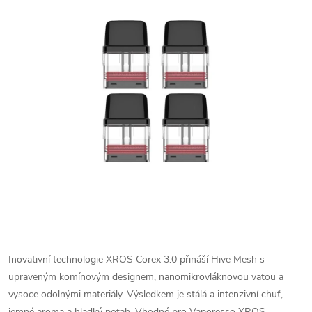
Inovativní technologie XROS Corex 3.0 přináší Hive Mesh s
upraveným komínovým designem, nanomikrovláknovou vatou a
vysoce odolnými materiály. Výsledkem je stálá a intenzivní chuť,
jemné aroma a hladký potah. Vhodné pro Vaporesso XROS