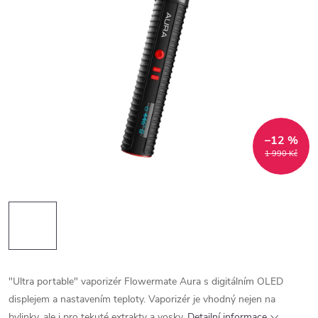
–12 %
1 990 Kč
"Ultra portable" vaporizér Flowermate Aura s digitálním OLED
displejem a nastavením teploty. Vaporizér je vhodný nejen na
bylinky, ale i pro tekuté extrakty a vosky.
Detailní informace