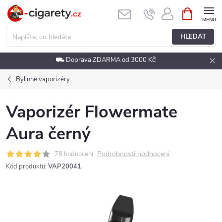
Přejít
NÁKUPNÍ
KOŠÍK
na
obsah
HLEDAT
⛟ Doprava ZDARMA od 3000 Kč!
Bylinné vaporizéry
Vaporizér Flowermate
Aura černý
Podrobnosti hodnocení
78 hodnocení
Kód produktu:
VAP20041