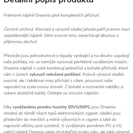
Prémiové náplně Dreamix plné komplexních příchutí.
Čerstvě utržená, šťavnatá a výrazně sladká jahoda patří právem mezi
nejoblíbenější náplně. Silné ovocné tóny zanechávají dlouhou a
příjemnou dochuť.
Přestože jsou jednodruhové e-liquidy vynikající a na dlouho uspokojí
vaše potřeby, nic se nemůže vyrovnat perfektně vyváženým mixům.
Dreamix náplně v sobě kombinují jedinečné a bohaté příchutě, které
vám v ústech
vykouzlí netušené potěšení
. Krásně výrazné sladké,
ovocné, ale i tabákové mixy přichází s cílem, posunout vaše
vapování na zcela novou úroveň. Z bohaté a rozmanité nabídky si
vybere skutečně každý. Oddejte se snovým náplním.
Díky
vyváženému poměru hustoty 50VG/50PG
jsou Dreamix
vhodné do téměř všech typů elektronických cigaret. Ideální jsou
především do menších a méně výkonných e-cigaret a také do
naprosté většiny pod systémů. S vyváženým poměrem PG a VG
nabízí náplně Dreamix nejen dostatečné mraky páry, ale také výrazné