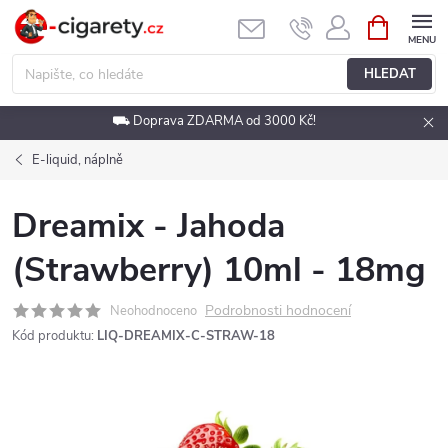
Přejít
NÁKUPNÍ
KOŠÍK
na
obsah
HLEDAT
⛟ Doprava ZDARMA od 3000 Kč!
E-liquid, náplně
Dreamix - Jahoda
(Strawberry) 10ml - 18mg
Podrobnosti hodnocení
Neohodnoceno
Kód produktu:
LIQ-DREAMIX-C-STRAW-18