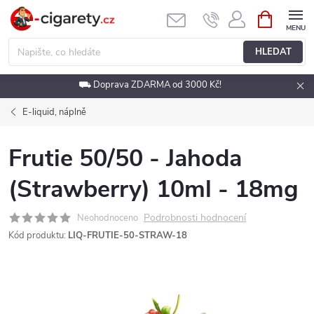
Přejít
NÁKUPNÍ
KOŠÍK
na
obsah
HLEDAT
⛟ Doprava ZDARMA od 3000 Kč!
E-liquid, náplně
Frutie 50/50 - Jahoda
(Strawberry) 10ml - 18mg
Podrobnosti hodnocení
Neohodnoceno
Kód produktu:
LIQ-FRUTIE-50-STRAW-18