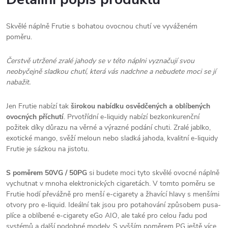
Skvělé náplně Frutie s bohatou ovocnou chutí ve vyváženém
poměru.
Čerstvě utržené zralé jahody se v této náplni vyznačují svou
neobyčejně sladkou chutí, která vás nadchne a nebudete moci se jí
nabažit.
Jen Frutie nabízí tak
širokou nabídku osvědčených a oblíbených
ovocných příchutí
. Prvotřídní e-liquidy nabízí bezkonkurenční
požitek díky důrazu na věrné a výrazné podání chuti. Zralé jablko,
exotické mango, svěží meloun nebo sladká jahoda, kvalitní e-liquidy
Frutie je sázkou na jistotu.
S poměrem 50VG / 50PG
si budete moci tyto skvělé ovocné náplně
vychutnat v mnoha elektronických cigaretách. V tomto poměru se
Frutie hodí převážně pro menší e-cigarety a žhavící hlavy s menšími
otvory pro e-liquid. Ideální tak jsou pro potahování způsobem pusa-
plíce a oblíbené e-cigarety eGo
AIO
, ale také pro celou řadu pod
systémů a další podobné modely. S vyšším poměrem PG ještě více