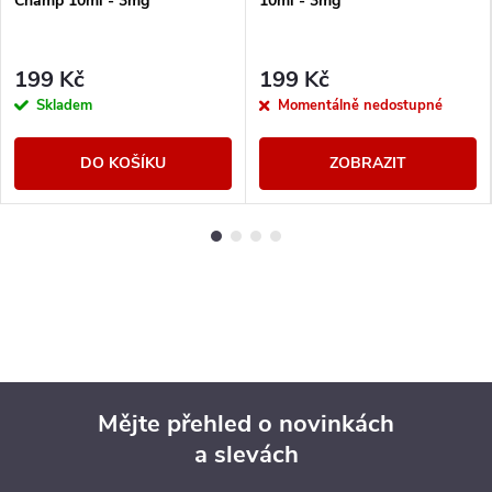
Champ 10ml - 3mg
10ml - 3mg
199 Kč
199 Kč
Skladem
Momentálně nedostupné
DO KOŠÍKU
ZOBRAZIT
Mějte přehled o novinkách
a slevách
Z