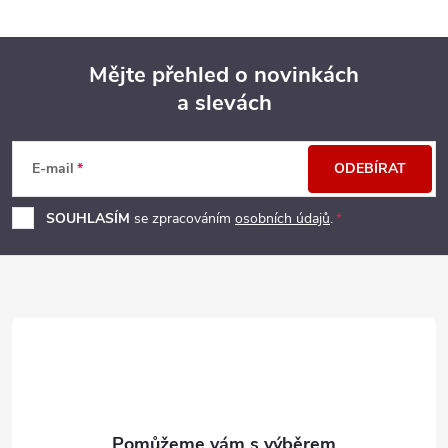
Mějte přehled o novinkách
a slevách
Z
á
E-mail
ODEBÍRAT
p
SOUHLASÍM
se zpracováním
osobních údajů
.
a
t
í