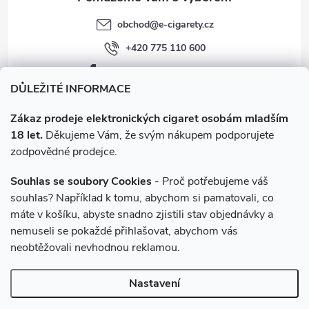
obchod
@
e-cigarety.cz
+420 775 110 600
facebook.com/e-cigarety.cz
DŮLEŽITÉ INFORMACE
Zákaz prodeje elektronických cigaret osobám mladším
18 let.
Děkujeme Vám, že svým nákupem podporujete
zodpovědné prodejce.
Souhlas se soubory Cookies
- Proč potřebujeme váš
souhlas? Například k tomu, abychom si pamatovali, co
máte v košíku, abyste snadno zjistili stav objednávky a
Instagram
nemuseli se pokaždé přihlašovat, abychom vás
neobtěžovali nevhodnou reklamou.
Copyright 2026
e-cigarety.cz
. Všechna práva vyhrazena.
Upravit
Nastavení
nastavení cookies