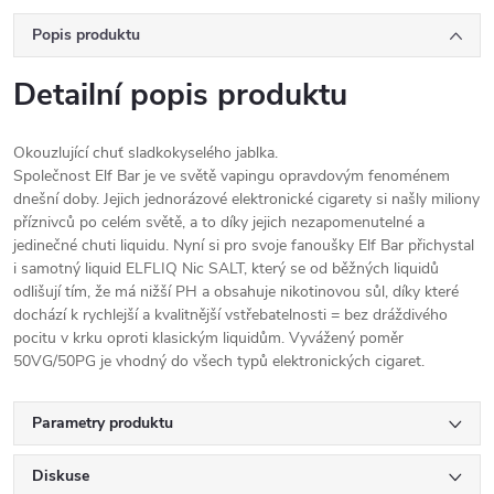
Popis produktu
Detailní popis produktu
Okouzlující chuť sladkokyselého jablka.
Společnost Elf Bar je ve světě vapingu opravdovým fenoménem
dnešní doby. Jejich jednorázové elektronické cigarety si našly miliony
příznivců po celém světě, a to díky jejich nezapomenutelné a
jedinečné chuti liquidu. Nyní si pro svoje fanoušky Elf Bar přichystal
i samotný liquid ELFLIQ Nic SALT, který se od běžných liquidů
odlišují tím, že má nižší PH a obsahuje nikotinovou sůl, díky které
dochází k rychlejší a kvalitnější vstřebatelnosti = bez dráždivého
pocitu v krku oproti klasickým liquidům. Vyvážený poměr
50VG/50PG je vhodný do všech typů elektronických cigaret.
Parametry produktu
Diskuse