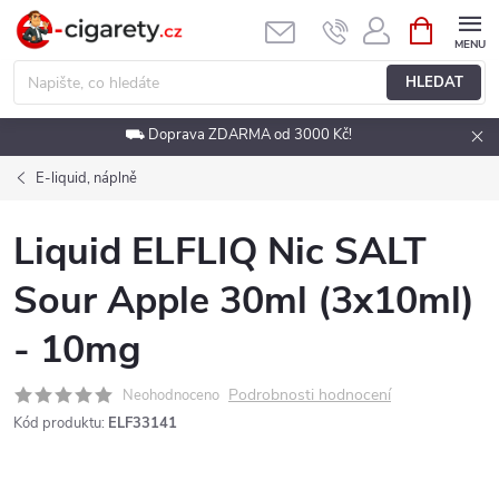
Přejít
NÁKUPNÍ
KOŠÍK
na
obsah
HLEDAT
⛟ Doprava ZDARMA od 3000 Kč!
E-liquid, náplně
Liquid ELFLIQ Nic SALT
Sour Apple 30ml (3x10ml)
- 10mg
Podrobnosti hodnocení
Neohodnoceno
Kód produktu:
ELF33141