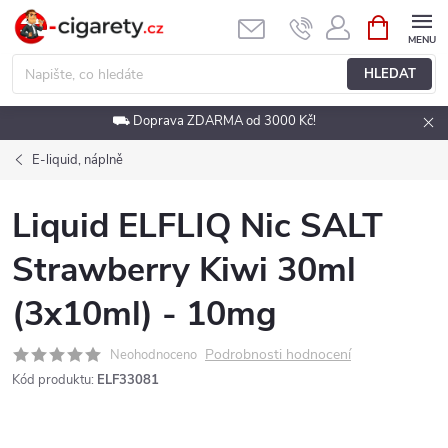
Přejít
NÁKUPNÍ
KOŠÍK
na
obsah
HLEDAT
⛟ Doprava ZDARMA od 3000 Kč!
E-liquid, náplně
Liquid ELFLIQ Nic SALT
Strawberry Kiwi 30ml
(3x10ml) - 10mg
Podrobnosti hodnocení
Neohodnoceno
Kód produktu:
ELF33081