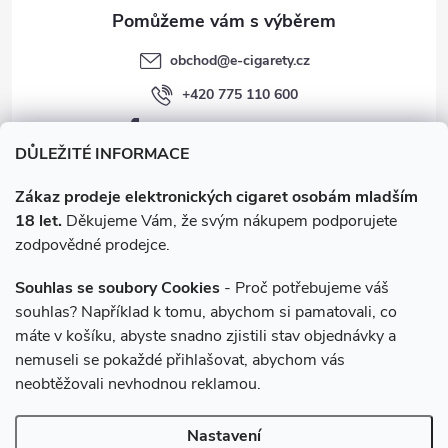
obchod
@
e-cigarety.cz
+420 775 110 600
facebook.com/e-cigarety.cz
DŮLEŽITÉ INFORMACE
Zákaz prodeje elektronických cigaret osobám mladším
18 let.
Děkujeme Vám, že svým nákupem podporujete
zodpovědné prodejce.
Souhlas se soubory Cookies
- Proč potřebujeme váš
souhlas? Například k tomu, abychom si pamatovali, co
máte v košíku, abyste snadno zjistili stav objednávky a
Instagram
nemuseli se pokaždé přihlašovat, abychom vás
neobtěžovali nevhodnou reklamou.
Copyright 2026
e-cigarety.cz
. Všechna práva vyhrazena.
Upravit
Nastavení