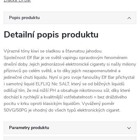
Značka:
Elf Bar
Popis produktu
Detailní popis produktu
Výrazné tóny kiwi se sladkou a šťavnatou jahodou.
Společnost Elf Bar je ve světě vapingu opravdovým fenoménem
dnešní doby. Jejich jednorázové elektronické cigarety si našly miliony
příznivců po celém světě, a to díky jejich nezapomenutelné a
jedinečné chuti liquidu. Nyní si pro svoje fanoušky Elf Bar přichystal
i samotný liquid ELFLIQ Nic SALT, který se od běžných liquidů
odlišují tím, že má nižší PH a obsahuje nikotinovou sůl, díky které
dochází k rychlejší a kvalitnější vstřebatelnosti = bez dráždivého
pocitu v krku oproti klasickým liquidům. Vyvážený poměr
50VG/50PG je vhodný do všech typů elektronických cigaret.
Parametry produktu