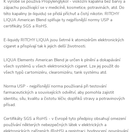
K výrobě se používá Propylenglykol - viskózní kapalina bez barvy a
zápachu používající se v medicíně, kosmetice, potravinách, atd. Do
této kapaliny (e-liquidu) se přidá příchuť a čistý nikotin. RITCHY
LIQUA American Blend splňuje ty nejpřísnější normy USP a
certifikáty SGS a RoHS.
E-liquidy RITCHY LIQUA jsou šetrné k atomizérům elektronických
cigaret a přispívají tak k jejich delší životnosti.
LIQUA Elements American Blend je určen k plnění a dokapávání
všech systémů u všech elektronických cigaret. Lze jej použít do
všech typů cartomizéru, clearomizéru, tank systému atd.
Norma USP - nejpřísnější norma používaná při testování
farmaceutických a souvisejících odvětví, aby pomohla zajistit
identitu, sílu, kvalitu a čistotu léčiv, doplňků stravy a potravinových
přísad.
Certifikáty SGS a RoHS - v Evropě tyto předpisy obsahují omezení
používání některých nebezpečných látek v elektrických a
elektronických zařízeních (RoHS) a registraci, hodnocení, povolování