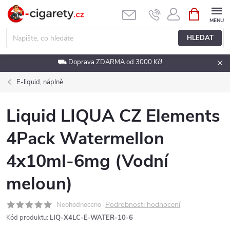
Přejít
NÁKUPNÍ
KOŠÍK
na
obsah
HLEDAT
⛟ Doprava ZDARMA od 3000 Kč!
E-liquid, náplně
Liquid LIQUA CZ Elements
4Pack Watermellon
4x10ml-6mg (Vodní
meloun)
Podrobnosti hodnocení
Neohodnoceno
Kód produktu:
LIQ-X4LC-E-WATER-10-6