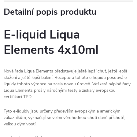
Detailní popis produktu
E-liquid Liqua
Elements 4x10ml
Nová řada Liqua Elements představuje ještě lepší chuť, ještě lepší
složení a ještě lepší balení. Receptura tohoto e-liquidu posouvá e-
liquidy tohoto výrobce na zcela novou úroveň. Veškeré náplně řady
Liqua Elements prošly náročnými testy a získaly evropskou
certifikaci TPD.
Tyto e-liquidy jsou určeny především evropským a americkým
zákazníkům, vyznačují se velmi věrohodnou chutí dané příchutě,
velkou dýmivostí.