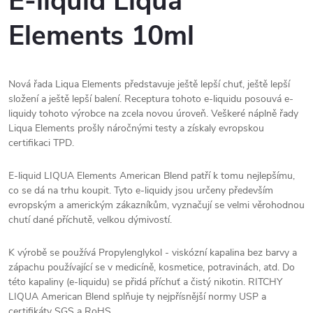
E-liquid Liqua
Elements 10ml
Nová řada Liqua Elements představuje ještě lepší chuť, ještě lepší
složení a ještě lepší balení. Receptura tohoto e-liquidu posouvá e-
liquidy tohoto výrobce na zcela novou úroveň. Veškeré náplně řady
Liqua Elements prošly náročnými testy a získaly evropskou
certifikaci TPD.
E-liquid LIQUA Elements American Blend patří k tomu nejlepšímu,
co se dá na trhu koupit. Tyto e-liquidy jsou určeny především
evropským a americkým zákazníkům, vyznačují se velmi věrohodnou
chutí dané příchutě, velkou dýmivostí.
K výrobě se používá Propylenglykol - viskózní kapalina bez barvy a
zápachu používající se v medicíně, kosmetice, potravinách, atd. Do
této kapaliny (e-liquidu) se přidá příchuť a čistý nikotin. RITCHY
LIQUA American Blend splňuje ty nejpřísnější normy USP a
certifikáty SGS a RoHS.