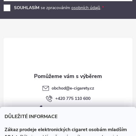
p
SOUHLASÍM
se zpracováním
osobních údajů
.
a
t
í
obchod
@
e-cigarety.cz
+420 775 110 600
facebook.com/e-cigarety.cz
DŮLEŽITÉ INFORMACE
Zákaz prodeje elektronických cigaret osobám mladším