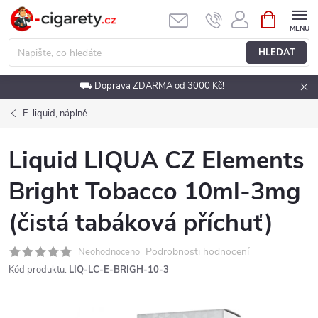
Přejít
NÁKUPNÍ
KOŠÍK
na
obsah
HLEDAT
⛟ Doprava ZDARMA od 3000 Kč!
E-liquid, náplně
Liquid LIQUA CZ Elements
Bright Tobacco 10ml-3mg
(čistá tabáková příchuť)
Podrobnosti hodnocení
Neohodnoceno
Kód produktu:
LIQ-LC-E-BRIGH-10-3