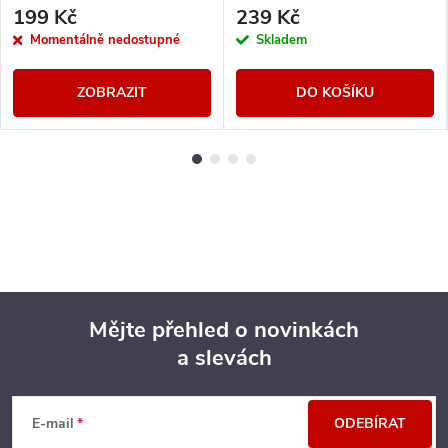
199 Kč
239 Kč
Momentálně nedostupné
Skladem
ZOBRAZIT
DO KOŠÍKU
Mějte přehled o novinkách
a slevách
Z
á
E-mail
ODEBÍRAT