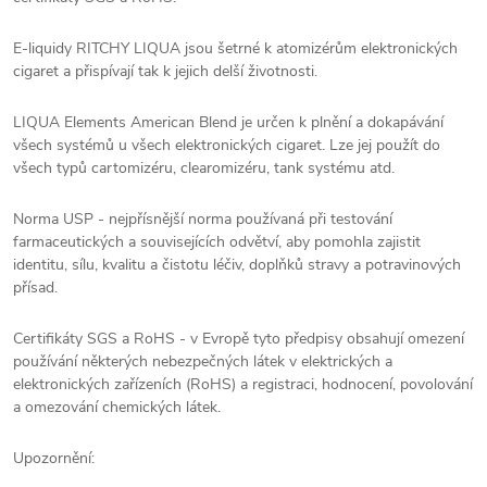
E-liquidy RITCHY LIQUA jsou šetrné k atomizérům elektronických
cigaret a přispívají tak k jejich delší životnosti.
LIQUA Elements American Blend je určen k plnění a dokapávání
všech systémů u všech elektronických cigaret. Lze jej použít do
všech typů cartomizéru, clearomizéru, tank systému atd.
Norma USP - nejpřísnější norma používaná při testování
farmaceutických a souvisejících odvětví, aby pomohla zajistit
identitu, sílu, kvalitu a čistotu léčiv, doplňků stravy a potravinových
přísad.
Certifikáty SGS a RoHS - v Evropě tyto předpisy obsahují omezení
používání některých nebezpečných látek v elektrických a
elektronických zařízeních (RoHS) a registraci, hodnocení, povolování
a omezování chemických látek.
Upozornění: