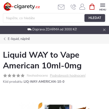
Přejít
NÁKUPNÍ
KOŠÍK
na
obsah
HLEDAT
⛟ Doprava ZDARMA od 3000 Kč!
E-liquid, náplně
Liquid WAY to Vape
American 10ml-0mg
Podrobnosti hodnocení
Neohodnoceno
Kód produktu:
LIQ-WAY-AMERICAN-10-0