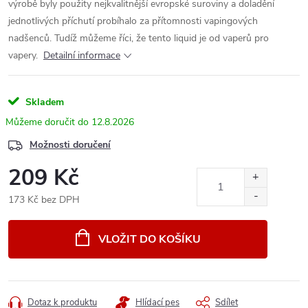
výrobě byly použity nejkvalitnější evropské suroviny a doladění
jednotlivých příchutí probíhalo za přítomnosti vapingových
nadšenců. Tudíž můžeme říci, že tento liquid je od vaperů pro
vapery.
Detailní informace
Skladem
12.8.2026
Možnosti doručení
209 Kč
173 Kč bez DPH
Měrná
cena:
VLOŽIT DO KOŠÍKU
Dotaz k produktu
Hlídací pes
Sdílet