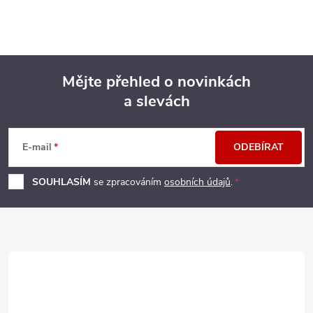
Mějte přehled o novinkách
a slevách
Z
á
E-mail
ODEBÍRAT
p
SOUHLASÍM
se zpracováním
osobních údajů
.
a
t
í