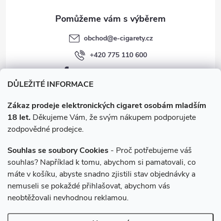
obchod
@
e-cigarety.cz
+420 775 110 600
facebook.com/e-cigarety.cz
DŮLEŽITÉ INFORMACE
Zákaz prodeje elektronických cigaret osobám mladším
18 let.
Děkujeme Vám, že svým nákupem podporujete
zodpovědné prodejce.
Souhlas se soubory Cookies
- Proč potřebujeme váš
souhlas? Například k tomu, abychom si pamatovali, co
máte v košíku, abyste snadno zjistili stav objednávky a
Instagram
nemuseli se pokaždé přihlašovat, abychom vás
neobtěžovali nevhodnou reklamou.