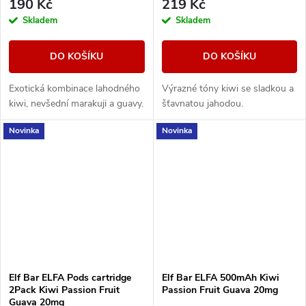
190 Kč
219 Kč
Skladem
Skladem
DO KOŠÍKU
DO KOŠÍKU
Exotická kombinace lahodného
Výrazné tóny kiwi se sladkou a
kiwi, nevšední marakuji a guavy.
šťavnatou jahodou.
Novinka
Novinka
Elf Bar ELFA Pods cartridge
Elf Bar ELFA 500mAh Kiwi
2Pack Kiwi Passion Fruit
Passion Fruit Guava 20mg
Guava 20mg