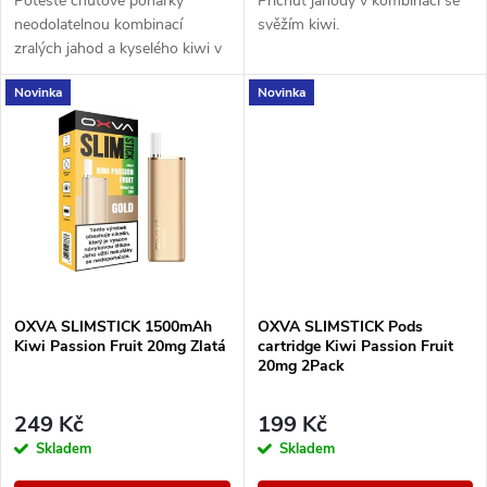
u
Potěšte chuťové pohárky
Příchuť jahody v kombinaci se
u
neodolatelnou kombinací
svěžím kiwi.
k
zralých jahod a kyselého kiwi v
k
jednorázové e-cigaretě SYX
Novinka
Novinka
BAR Strawberry Kiwi Fusion.
t
t
ů
ů
OXVA SLIMSTICK 1500mAh
OXVA SLIMSTICK Pods
Kiwi Passion Fruit 20mg Zlatá
cartridge Kiwi Passion Fruit
20mg 2Pack
249 Kč
199 Kč
Skladem
Skladem