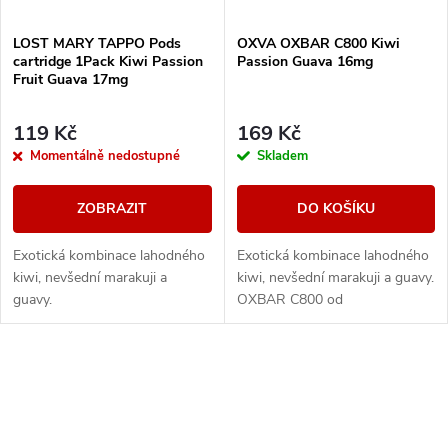
LOST MARY TAPPO Pods
OXVA OXBAR C800 Kiwi
cartridge 1Pack Kiwi Passion
Passion Guava 16mg
Fruit Guava 17mg
119 Kč
169 Kč
Momentálně nedostupné
Skladem
ZOBRAZIT
DO KOŠÍKU
Exotická kombinace lahodného
Exotická kombinace lahodného
kiwi, nevšední marakuji a
kiwi, nevšední marakuji a guavy.
guavy.
OXBAR C800 od
renomovaného výrobce OXVA
přináší moderní krystalický
design, který nejen skvěle...
O
v