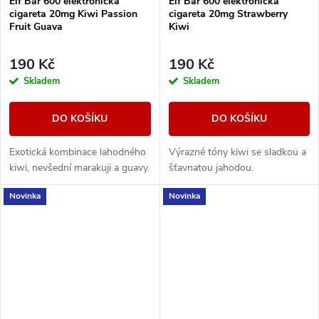
Elf Bar 600 elektronická
Elf Bar 600 elektronická
cigareta 20mg Kiwi Passion
cigareta 20mg Strawberry
Fruit Guava
Kiwi
190 Kč
190 Kč
Skladem
Skladem
DO KOŠÍKU
DO KOŠÍKU
Exotická kombinace lahodného
Výrazné tóny kiwi se sladkou a
kiwi, nevšední marakuji a guavy.
šťavnatou jahodou.
Novinka
Novinka