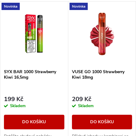
a
V
Novinka
Novinka
Nejdražší
z
ý
Nejprodávanější
e
p
Abecedně
n
i
í
s
SYX BAR 1000 Strawberry
VUSE GO 1000 Strawberry
p
Kiwi 16,5mg
Kiwi 18mg
p
r
r
199 Kč
209 Kč
o
Skladem
Skladem
o
d
DO KOŠÍKU
DO KOŠÍKU
d