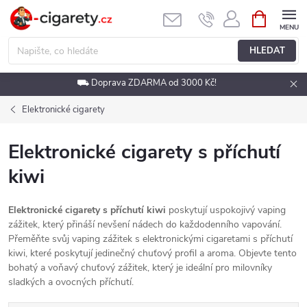
Přejít
NÁKUPNÍ
KOŠÍK
na
obsah
HLEDAT
⛟ Doprava ZDARMA od 3000 Kč!
Elektronické cigarety
Elektronické cigarety s příchutí
kiwi
Elektronické cigarety s příchutí kiwi
poskytují uspokojivý vaping
zážitek, který přináší nevšení nádech do každodenního vapování.
Přeměňte svůj vaping zážitek s elektronickými cigaretami s příchutí
kiwi, které poskytují jedinečný chuťový profil a aroma. Objevte tento
bohatý a voňavý chuťový zážitek, který je ideální pro milovníky
sladkých a ovocných příchutí.