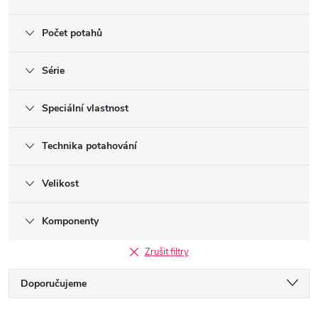
Počet potahů
Série
Speciální vlastnost
Technika potahování
Velikost
Komponenty
Zrušit filtry
Ř
Doporučujeme
Nejlevnější