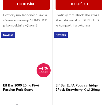
DO KOŠÍKU
DO KOŠÍKU
Exotický mix lahodného kiwi a
Exotický mix lahodného kiwi a
šťavnaté marakuji. SLIMSTICK
šťavnaté marakuji. SLIMSTICK
je kompaktní a výkonná
je kompaktní a výkonná
elektronická cigareta s
elektronická cigareta s
Novinka
Novinka
předplněnou cartridgí o objemu
předplněnou cartridgí o objemu
2ml.
2ml.
–4 %
199 Kč
Elf Bar 1000 20mg Kiwi
Elf Bar ELFA Pods cartridge
Passion Fruit Guava
2Pack Strawberry Kiwi 20mg