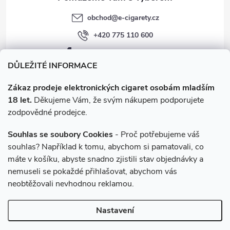
v
obchod
@
e-cigarety.cz
ý
+420 775 110 600
p
facebook.com/e-cigarety.cz
i
DŮLEŽITÉ INFORMACE
s
Zákaz prodeje elektronických cigaret osobám mladším
18 let.
Děkujeme Vám, že svým nákupem podporujete
u
zodpovědné prodejce.
Souhlas se soubory Cookies
- Proč potřebujeme váš
souhlas? Například k tomu, abychom si pamatovali, co
máte v košíku, abyste snadno zjistili stav objednávky a
Instagram
nemuseli se pokaždé přihlašovat, abychom vás
neobtěžovali nevhodnou reklamou.
Copyright 2026
e-cigarety.cz
. Všechna práva vyhrazena.
Upravit
Nastavení
nastavení cookies